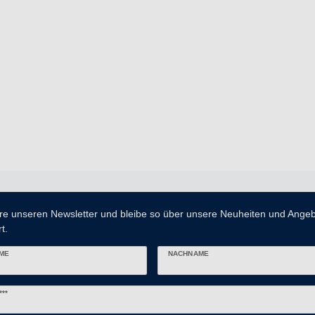
re unseren Newsletter und bleibe so über unsere Neuheiten und Ange
t.
ME
NACHNAME
er
***