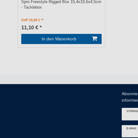
Spro Freestyle Rigged Box 15,4x10,6x4,5cm
- Tacklebox
UVP 15,95 €
11,10 € *
In den Warenkorb
Abonnie
informier
VORNA
Newslett
E-MAIL 
Honig