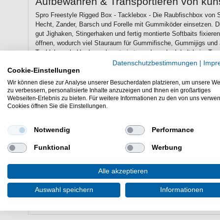
Aufbewahren & Transportieren von kün
Spro Freestyle Rigged Box - Tacklebox - Die Raubfischbox von S
Hecht, Zander, Barsch und Forelle mit Gummiköder einsetzen. Di
gut Jighaken, Stingerhaken und fertig montierte Softbaits fixiere
öffnen, wodurch viel Stauraum für Gummifische, Gummijigs und a
Tacklebox als Hardcase konstruiert, so dass der Inhalt beim Tr
ist. Eine Gummidichtung sorgt dafür, dass kein Wasser in das I
Datenschutzbestimmungen
|
Impr
Cookie-Einstellungen
Angelhaken somit vor Feuchtigkeit geschützt sind.
Wir können diese zur Analyse unserer Besucherdaten platzieren, um unsere We
zu verbessern, personalisierte Inhalte anzuzeigen und Ihnen ein großartiges
Webseiten-Erlebnis zu bieten. Für weitere Informationen zu den von uns verwe
Eigenschaften der Spro Freestyle Rigg
Cookies öffnen Sie die Einstellungen.
Köderbox für Kunstköder zum Spinnfischen auf Hecht, Z
Maße: 15,4cm x 10,6cm x 4,5cm
Notwendig
Performance
beidseitig separat zu öffnen
Einlagen zum Fixieren von Gummiködern, Jigköpfen & St
Funktional
Werbung
Hardcase schützt den Inhalt beim Transport
Gummidichtung schützt vor Feuchtigkeit
Alle akzeptieren
Die Spro Freestyle Rigged Box Tacklebox ist gut für Barsch
Auswahl speichern
Informationen
Softbaits beim Zanderangeln & Barschfischen.