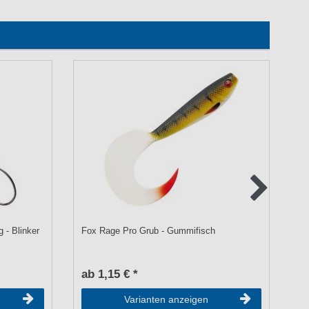
 - Blinker
Fox Rage Pro Grub - Gummifisch
Fo
ab 1,15 € *
a
Varianten anzeigen