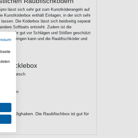
stlichen Raubfischködern
pro lässt sich sehr gut zum Kunstköderangeln auf
e Kunstköderbox enthält Einlagen, in der sich sehr
n lassen. Die Köderbox lässt sich beidseitig separat
ndere Softbaits entsteht. Zudem ist die
ansport sehr gut vor Schlägen und Stößen geschützt
nnere eindringen kann und die Raubfischköder und
essum
bseite
ndeten
ed Tacklebox
ander & Barsch
ingerhaken
köder & Jighaken. Die Raubfischbox ist gut für