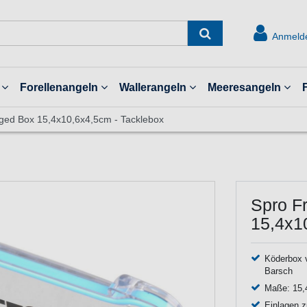
Anmeld
Forellenangeln
Wallerangeln
Meeresangeln
gged Box 15,4x10,6x4,5cm - Tacklebox
Spro F
15,4x1
Köderbox v
Barsch
Maße: 15,4
Einlagen 