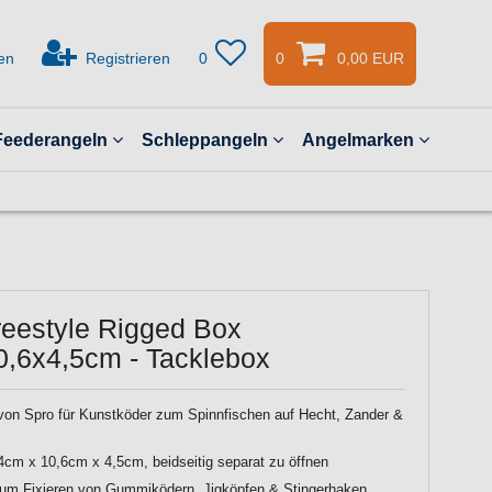
en
Registrieren
0
0
0,00 EUR
Feederangeln
Schleppangeln
Angelmarken
reestyle Rigged Box
0,6x4,5cm - Tacklebox
on Spro für Kunstköder zum Spinnfischen auf Hecht, Zander &
cm x 10,6cm x 4,5cm, beidseitig separat zu öffnen
zum Fixieren von Gummiködern, Jigköpfen & Stingerhaken