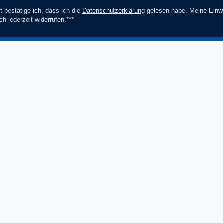
t bestätige ich, dass ich die
Daten­schutz­erklärung
gelesen habe. Meine Einwi
ch jederzeit widerrufen.***
Abonnieren
*** Hierbei handelt es sich um ein Pf
Socials
Zahlungsmethoden
V
Facebook
Instagram
YouTube