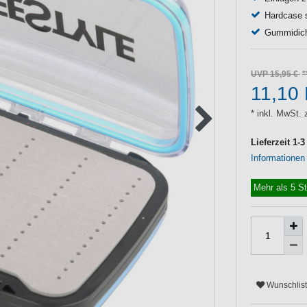
Hardcase s
Gummidicht
UVP 15,95 €
11,10
* inkl. MwSt. 
Lieferzeit 1-
Informationen
Mehr als 5 S
Wunschlis