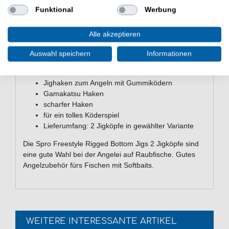
ist mit dem Bleikopf flexibel verbunden, sodass der
Funktional
Werbung
Softbait über ein sehr lebendiges Köderspiel verfügt.
Alle akzeptieren
Auswahl speichern
Informationen
Eigenschaften der Spro Freestyle
Rigged Bottom Jigs Jigköpfe
Jighaken zum Angeln mit Gummiködern
Gamakatsu Haken
scharfer Haken
für ein tolles Köderspiel
Lieferumfang: 2 Jigköpfe in gewählter Variante
Die Spro Freestyle Rigged Bottom Jigs 2 Jigköpfe sind
eine gute Wahl bei der Angelei auf Raubfische. Gutes
Angelzubehör fürs Fischen mit Softbaits.
WEITERE INTERESSANTE ARTIKEL