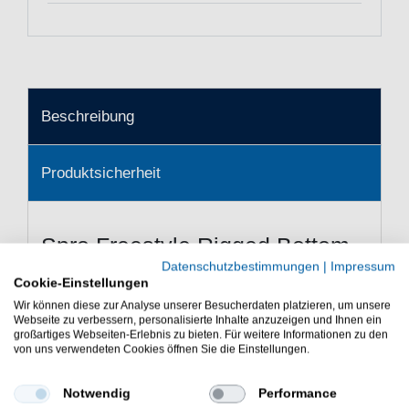
Beschreibung
Produktsicherheit
Spro Freestyle Rigged Bottom
Jigs - 2 Jigköpfe
Datenschutzbestimmungen
|
Impressum
Cookie-Einstellungen
Die Spro Freestyle Rigged Bottom
Wir können diese zur Analyse unserer Besucherdaten platzieren, um unsere
Jigs Jigköpfe eignen sich zum
Webseite zu verbessern, personalisierte Inhalte anzuzeigen und Ihnen ein
großartiges Webseiten-Erlebnis zu bieten. Für weitere Informationen zu den
Fischen mit Gummifischen
von uns verwendeten Cookies öffnen Sie die Einstellungen.
Spro Freestyle Rigged Bottom Jigs - 2 Jigköpfe - Die
Jighaken aus dem Hause Spro Freestyle sind ein treuer
Notwendig
Performance
Begleiter bei der Angelei mit Gummiködern. Der Haken