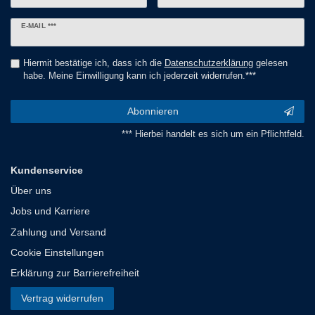
Newsletter
E-MAIL ***
Honig
Hiermit bestätige ich, dass ich die
Daten­schutz­erklärung
gelesen
habe. Meine Einwilligung kann ich jederzeit widerrufen.***
Abonnieren
*** Hierbei handelt es sich um ein Pflichtfeld.
Kundenservice
Über uns
Jobs und Karriere
Zahlung und Versand
Cookie Einstellungen
Erklärung zur Barrierefreiheit
Vertrag widerrufen