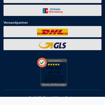
Versandpartner
AUSGEZEICHNET
.org
SEHR GUT
4.91
/ 5.00
173.452 Bewertungen
von hier, amazon.de,
ebay.de, facebook.com
Hinweis zu den Bewertungen
* inkl. MwSt. zzgl. Versandkosten
** Bei Variantenartikeln mit unterschiedlichen Preisen pro Variante