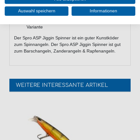
Spinnerblatt für zusätzlichen Lockreiz
sehr gute Wurfeigenschaften
Auswahl speichern
Informationen
sehr gut zum Spinnangeln geeignet
Lieferumfang: 1 Jiggin Spinner in gewählter
Variante
Der Spro ASP Jiggin Spinner ist ein guter Kunstköder
zum Spinnangeln. Der Spro ASP Jiggin Spinner ist gut
zum Barschangeln, Zanderangeln & Rapfenangeln.
WEITERE INTERESSANTE ARTIKEL