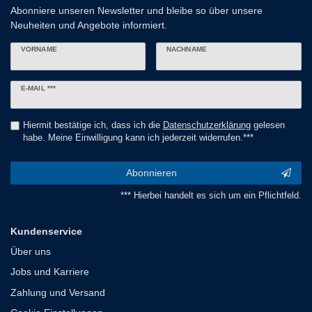
Abonniere unseren Newsletter und bleibe so über unsere
Neuheiten und Angebote informiert.
VORNAME
NACHNAME
Newsletter
E-MAIL ***
Honig
Hiermit bestätige ich, dass ich die
Daten­schutz­erklärung
gelesen
habe. Meine Einwilligung kann ich jederzeit widerrufen.***
Abonnieren
*** Hierbei handelt es sich um ein Pflichtfeld.
Kundenservice
Über uns
Jobs und Karriere
Zahlung und Versand