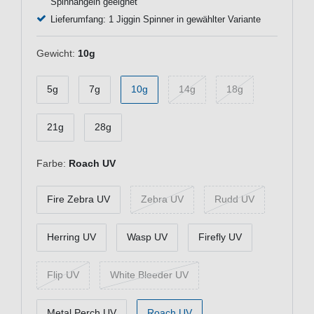
Spinnangeln geeignet
Lieferumfang: 1 Jiggin Spinner in gewählter Variante
Gewicht:
10g
5g
7g
10g
14g
18g
21g
28g
Farbe:
Roach UV
Fire Zebra UV
Zebra UV
Rudd UV
Herring UV
Wasp UV
Firefly UV
Flip UV
White Bleeder UV
Metal Perch UV
Roach UV