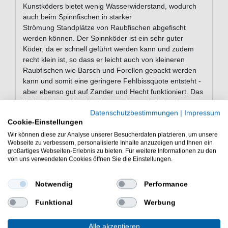
Kunstköders bietet wenig Wasserwiderstand, wodurch
auch beim Spinnfischen in starker
Strömung Standplätze von Raubfischen abgefischt
werden können. Der Spinnköder ist ein sehr guter
Köder, da er schnell geführt werden kann und zudem
recht klein ist, so dass er leicht auch von kleineren
Raubfischen wie Barsch und Forellen gepackt werden
kann und somit eine geringere Fehlbissquote entsteht -
aber ebenso gut auf Zander und Hecht funktioniert. Das
kleine Spinnerblatt übt einen weiteren Reiz durch
Reflektion, Geräusche sowie Schallwellen auf die
Datenschutzbestimmungen
|
Impressum
Cookie-Einstellungen
Raubfische aus. Er kann entweder nur eingeholt oder
auch über den Gewässergrund gejiggt bzw. gezockt
Wir können diese zur Analyse unserer Besucherdaten platzieren, um unsere
Webseite zu verbessern, personalisierte Inhalte anzuzeigen und Ihnen ein
werden.
großartiges Webseiten-Erlebnis zu bieten. Für weitere Informationen zu den
von uns verwendeten Cookies öffnen Sie die Einstellungen.
Eigenschaften der Spro ASP Jiggin
Notwendig
Performance
Spinner
Funktional
Werbung
Kunstköder mit Spinnerblatt zum Raubfischangeln
schlanke Körperform für wenig Wasserwiderstand
Alle akzeptieren