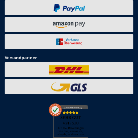
Versandpartner
AUSGEZEICHNET
.org
SEHR GUT
4.91
/ 5.00
173.452 Bewertungen
von hier, amazon.de,
ebay.de, facebook.com