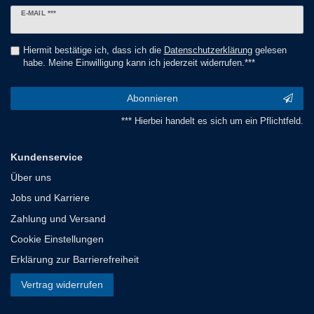
Newsletter
E-MAIL ***
Honig
Hiermit bestätige ich, dass ich die
Daten­schutz­erklärung
gelesen
habe. Meine Einwilligung kann ich jederzeit widerrufen.***
Abonnieren
*** Hierbei handelt es sich um ein Pflichtfeld.
Kundenservice
Über uns
Jobs und Karriere
Zahlung und Versand
Cookie Einstellungen
Erklärung zur Barrierefreiheit
Vertrag widerrufen