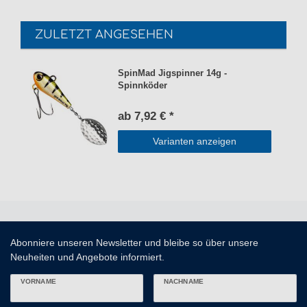
ZULETZT ANGESEHEN
SpinMad Jigspinner 14g -
Spinnköder
ab 7,92 € *
Varianten anzeigen
Abonniere unseren Newsletter und bleibe so über unsere
Neuheiten und Angebote informiert.
VORNAME
NACHNAME