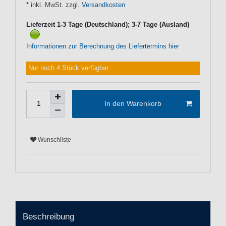
* inkl. MwSt. zzgl.
Versandkosten
Lieferzeit 1-3 Tage (Deutschland); 3-7 Tage (Ausland)
Informationen zur Berechnung des Liefertermins hier
Nur noch 4 Stück verfügbar
In den Warenkorb
Wunschliste
Beschreibung