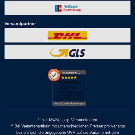
Versandpartner
AUSGEZEICHNET
.org
SEHR GUT
4.91
/ 5.00
173.452 Bewertungen
von hier, amazon.de,
ebay.de, facebook.com
Hinweis zu den Bewertungen
* inkl. MwSt. zzgl. Versandkosten
** Bei Variantenartikeln mit unterschiedlichen Preisen pro Variante
bezieht sich die angegebene UVP auf die Variante mit dem