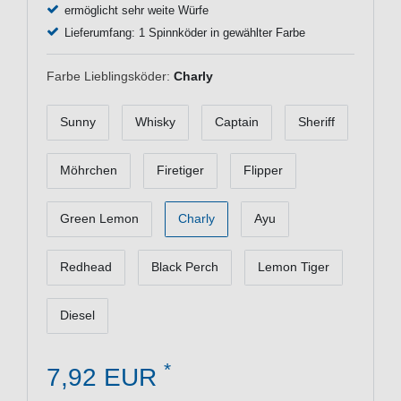
ermöglicht sehr weite Würfe
Lieferumfang: 1 Spinnköder in gewählter Farbe
Farbe Lieblingsköder:
Charly
Sunny
Whisky
Captain
Sheriff
Möhrchen
Firetiger
Flipper
Green Lemon
Charly
Ayu
Redhead
Black Perch
Lemon Tiger
Diesel
*
7,92 EUR