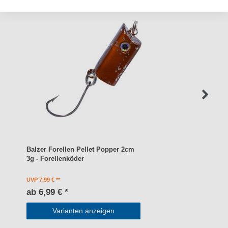
Balzer Forellen Pellet Popper 2cm
3g - Forellenköder
UVP 7,99 €
ab 6,99 € *
Varianten anzeigen