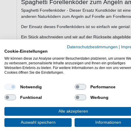
Spaghetti Forellenköder zum Angeln a
Spaghetti Forellenköder - Dieser Ersatz Kunstköder ist ein
anderen Naturködern zum Angeln auf Forelle am Forellens
Der Einsatz dieses Forellenköders ist so einfach wie genial:
Ein Stück abschneiden und wir auf der Rückseite abgebild
auswerfen und der Köder rotiert für Forellen, Barsche,... un
Datenschutzbestimmungen
|
Impr
Cookie-Einstellungen
Dieser tolle Forellenköder ist ein sehr guter Ersatz für 
Wir können diese zur Analyse unserer Besucherdaten platzieren, um unsere We
aufgezogen werden und übersteht deutlich mehr Attacken 
zu verbessern, personalisierte Inhalte anzuzeigen und Ihnen ein großartiges
Naturköder.
Webseiten-Erlebnis zu bieten. Für weitere Informationen zu den von uns verwe
Cookies öffnen Sie die Einstellungen.
Die Spaghetti sind in unterschiedlichen Farben erhältlich.
Notwendig
Performance
Diese Forellenköder sind ein guter Köder auf Regenbogen 
Funktional
Werbung
auch schon diverse Großforellen und Lachsforellen verführt
Alle akzeptieren
Auswahl speichern
Informationen
Inhalt: 5 Spaghetti Forellenköder je Paket