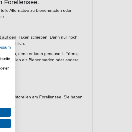
m Forellensee.
e tolle Alternative zu Bienenmaden oder
ee.
et auf den Haken schieben. Dann nur noch
widerstehlich.
essum
Bienenmaden, denn er kann genauso L-Förmig
bseite
der Forellen als Bienenmaden oder andere
ndeten
und Bachforellen am Forellensee. Sie haben
.