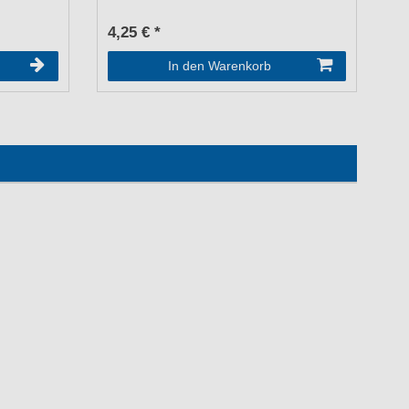
4,25 € *
UV
a
In den Warenkorb