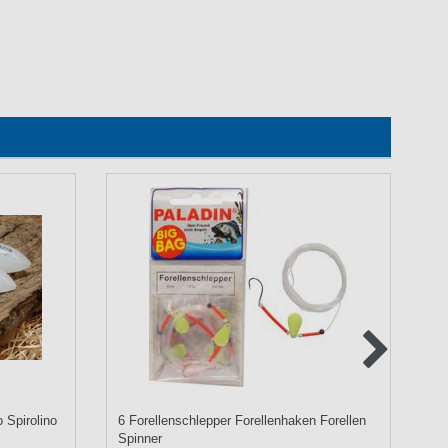
 Spirolino
6 Forellenschlepper Forellenhaken Forellen
Sp
Spinner
Wi