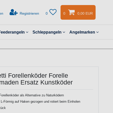
en
Registrieren
0
0
0,00 EUR
Feederangeln
Schleppangeln
Angelmarken
ti Forellenköder Forelle
maden Ersatz Kunstköder
Forellenköder als Alternative zu Naturködern
 L-Förmig auf Haken gezogen und rotiert beim Einholen
tück