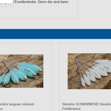
paghetti Forellenköder. Denn die sind beim
irolino langsam sinkend -
Sbirolino SCHWIMMEND Sbirulino
se
Forellenpose