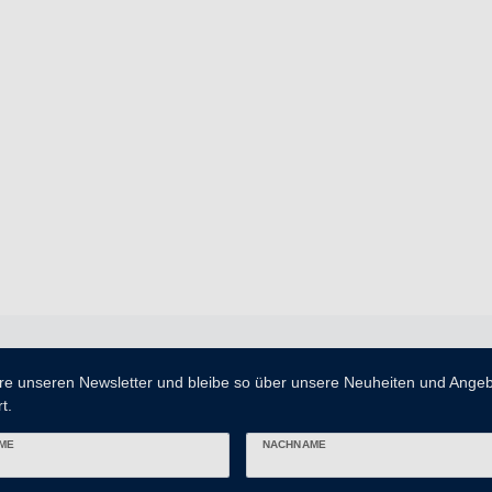
re unseren Newsletter und bleibe so über unsere Neuheiten und Ange
t.
ME
NACHNAME