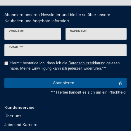
Abonniere unseren Newsletter und bleibe so über unsere
Neuheiten und Angebote informiert.
VORNAME
NACHNAME
Newsletter
E-MAIL ***
Honig
Hiermit bestätige ich, dass ich die
Daten­schutz­erklärung
gelesen
habe. Meine Einwilligung kann ich jederzeit widerrufen.***
Abonnieren
*** Hierbei handelt es sich um ein Pflichtfeld.
Kundenservice
Über uns
Jobs und Karriere