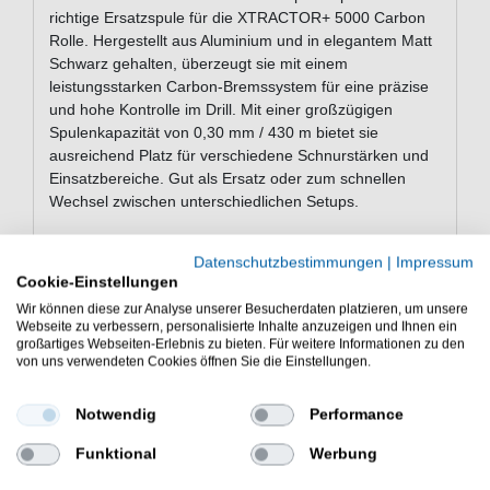
richtige Ersatzspule für die XTRACTOR+ 5000 Carbon
Rolle. Hergestellt aus Aluminium und in elegantem Matt
Schwarz gehalten, überzeugt sie mit einem
leistungsstarken Carbon-Bremssystem für eine präzise
und hohe Kontrolle im Drill. Mit einer großzügigen
Spulenkapazität von 0,30 mm / 430 m bietet sie
ausreichend Platz für verschiedene Schnurstärken und
Einsatzbereiche. Gut als Ersatz oder zum schnellen
Wechsel zwischen unterschiedlichen Setups.
Datenschutzbestimmungen
|
Impressum
Eigenschaften der Sonik
Cookie-Einstellungen
XTRACTOR+ 5000 Carbon Spare
Wir können diese zur Analyse unserer Besucherdaten platzieren, um unsere
Spool
Webseite zu verbessern, personalisierte Inhalte anzuzeigen und Ihnen ein
großartiges Webseiten-Erlebnis zu bieten. Für weitere Informationen zu den
Ersatzspule
von uns verwendeten Cookies öffnen Sie die Einstellungen.
für die XTRACTOR+ 5000 Carbon Rolle
Farbe: Matt Schwarz
Notwendig
Performance
Bremssystem: Carbon
Spulenkapazität: 0,30mm/430m
Funktional
Werbung
aus Aluminium