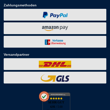
Zahlungsmethoden
Versandpartner
AUSGEZEICHNET
.org
SEHR GUT
4.91
/ 5.00