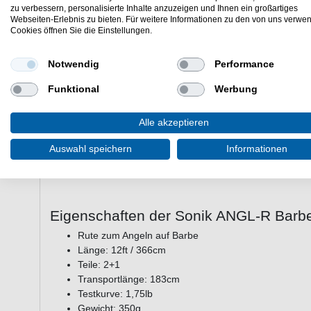
Sonik ANGL-R Barbel 12' 3.66m 1.75lb Multi Tip - Die Angl
zu verbessern, personalisierte Inhalte anzuzeigen und Ihnen ein großartiges
Webseiten-Erlebnis zu bieten. Für weitere Informationen zu den von uns verwe
Barbenangeln in Flüssen in Großbritannien und Europa en
Cookies öffnen Sie die Einstellungen.
und mit einem sehr kräftigen Griffstück verfügt über eine p
große Fische kontrollieren lassen. Die Avon-Spitze eignet 
oder zum Angeln mit statischem Köder. Die Avon-Spitze ist 
Notwendig
Performance
versehen, die im Dunkeln leuchtet, wenn sie einer Lichtquel
Funktional
Werbung
wird. Der Blank ist mit M-Serie-Ringen ausgestattet, deren
gewünschte Leistung einer Barbenrute mit einer angenehm 
weiteren Merkmalen gehören eine Anti-Frap-Spitzenführung,
Alle akzeptieren
hochwertiger, schlanker Korkgriff. Für diejenigen, die nach
Auswahl speichern
Informationen
Isotopenhaltern (klein und groß) geliefert, die 2,2 mm od
problemlos an der Rutenspitze befestigt werden können un
Eigenschaften der Sonik ANGL-R Barbel
Rute zum Angeln auf Barbe
Länge: 12ft / 366cm
Teile: 2+1
Transportlänge: 183cm
Testkurve: 1,75lb
Gewicht: 350g