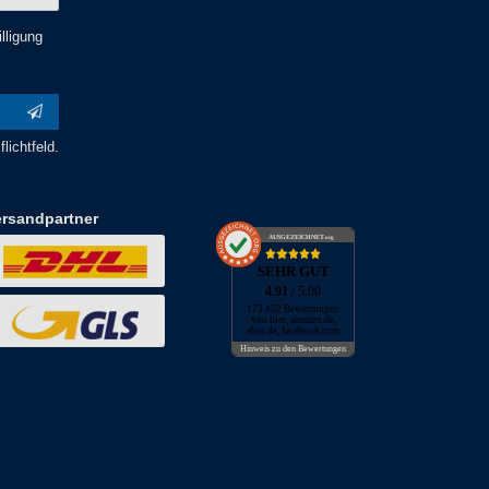
lligung
lichtfeld.
ersandpartner
AUSGEZEICHNET
.org
SEHR GUT
4.91
/ 5.00
173.452 Bewertungen
von hier, amazon.de,
ebay.de, facebook.com
Hinweis zu den Bewertungen