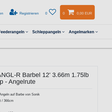
en
Registrieren
0
0
0,00 EUR
Feederangeln
Schleppangeln
Angelmarken
ANGL-R Barbel 12' 3.66m 1.75lb
ip - Angelrute
Angeln auf Barbe von Sonik
t / 366cm