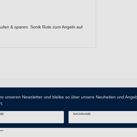
aufen & sparen. Sonik Rute zum Angeln auf
re unseren Newsletter und bleibe so über unsere Neuheiten und Ange
t.
ME
NACHNAME
er
***