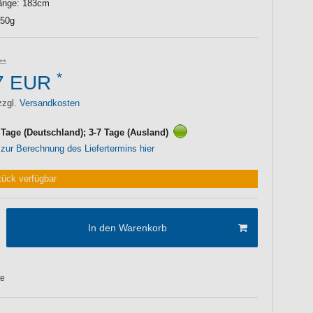
länge: 183cm
350g
*
7 EUR
zzgl.
Versandkosten
3 Tage (Deutschland); 3-7 Tage (Ausland)
 zur Berechnung des Liefertermins hier
tück verfügbar
In den Warenkorb
te