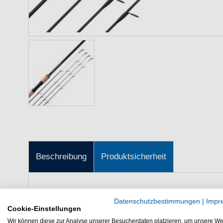
Beschreibung
Produktsicherheit
Sonik ANGL-R Barbel 12' 3.66m 1.
Datenschutzbestimmungen
|
Impr
Cookie-Einstellungen
Gute Steckrute zum Barbenangeln
Wir können diese zur Analyse unserer Besucherdaten platzieren, um unsere We