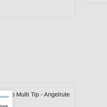
75lb Multi Tip - Angelrute
essum
bseite