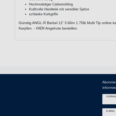
Hochmoduliger Carbonrohling
Kraftvolle Handteile mit sensibler Spitze
schlanke Korkgriffe
Günstig ANGL-R Barbel 12' 3.66m 1.75lb Multi Tip online k
Karpfen. - HIER Angelrute bestellen.
Abonnie
informier
VORNA
Newslett
E-MAIL 
Honig