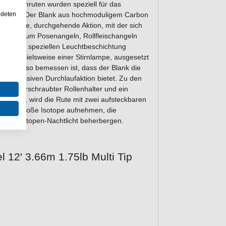
-R Barbenruten wurden speziell für das
ndeten
twickelt. Der Blank aus hochmoduligem Carbon
rogressive, durchgehende Aktion, mit der sich
sich gut zum Posenangeln, Rollfleischangeln
mit einer speziellen Leuchtbeschichtung
le, beispielsweise einer Stirnlampe, ausgesetzt
 Abstand so bemessen ist, dass der Blank die
progressiven Durchlaufaktion bietet. Zu den
 ein verschraubter Rollenhalter und ein
ts angeln, wird die Rute mit zwei aufsteckbaren
er 3 mm große Isotope aufnehmen, die
d ein Isotopen-Nachtlicht beherbergen.
 12' 3.66m 1.75lb Multi Tip