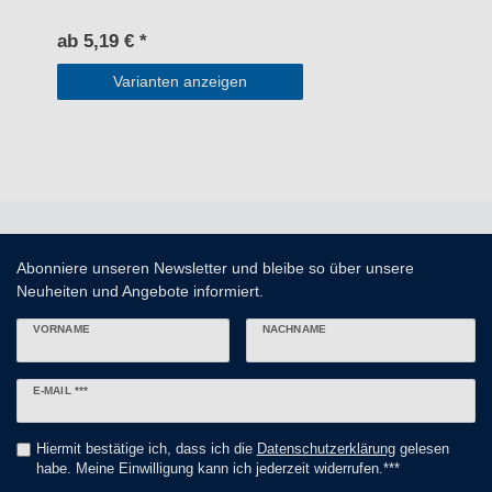
ab 5,19 € *
Varianten anzeigen
Abonniere unseren Newsletter und bleibe so über unsere
Neuheiten und Angebote informiert.
VORNAME
NACHNAME
Newsletter
E-MAIL ***
Honig
Hiermit bestätige ich, dass ich die
Daten­schutz­erklärung
gelesen
habe. Meine Einwilligung kann ich jederzeit widerrufen.***