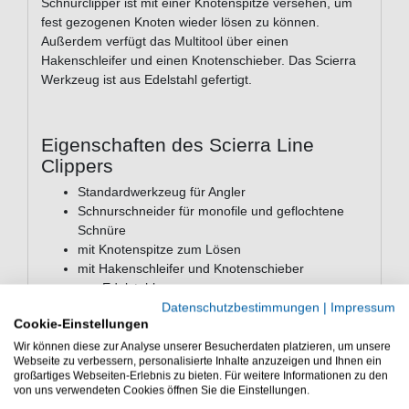
Schnurclipper ist mit einer Knotenspitze versehen, um
fest gezogenen Knoten wieder lösen zu können.
Außerdem verfügt das Multitool über einen
Hakenschleifer und einen Knotenschieber. Das Scierra
Werkzeug ist aus Edelstahl gefertigt.
Eigenschaften des Scierra Line
Clippers
Standardwerkzeug für Angler
Schnurschneider für monofile und geflochtene
Schnüre
mit Knotenspitze zum Lösen
mit Hakenschleifer und Knotenschieber
aus Edelstahl
Datenschutzbestimmungen
|
Impressum
Das Scierra Tool kann monofile und geflochtene Schnur
Cookie-Einstellungen
durchtremnnen - Das Combo Tool hat einen
Wir können diese zur Analyse unserer Besucherdaten platzieren, um unsere
Knotenschieber und eine Knotenspitze zum Lösen von
Webseite zu verbessern, personalisierte Inhalte anzuzeigen und Ihnen ein
großartiges Webseiten-Erlebnis zu bieten. Für weitere Informationen zu den
Knoten.
von uns verwendeten Cookies öffnen Sie die Einstellungen.