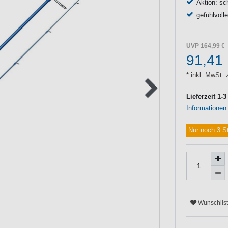
Aktion: sc
gefühlvoll
UVP 164,99 €
91,41
* inkl. MwSt. 
Lieferzeit 1-
Informationen
Nur noch 3 S
Wunschlis