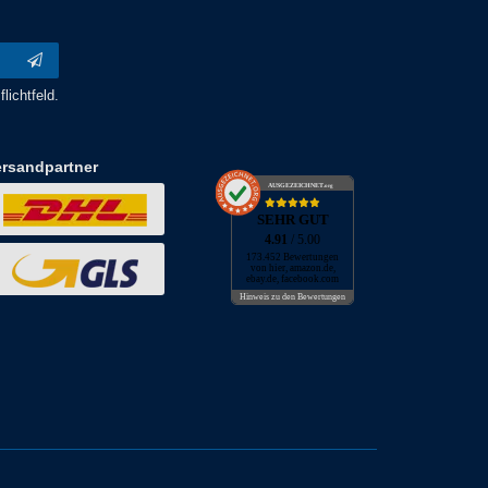
lichtfeld.
ersandpartner
AUSGEZEICHNET
.org
SEHR GUT
4.91
/ 5.00
173.452 Bewertungen
von hier, amazon.de,
ebay.de, facebook.com
Hinweis zu den Bewertungen