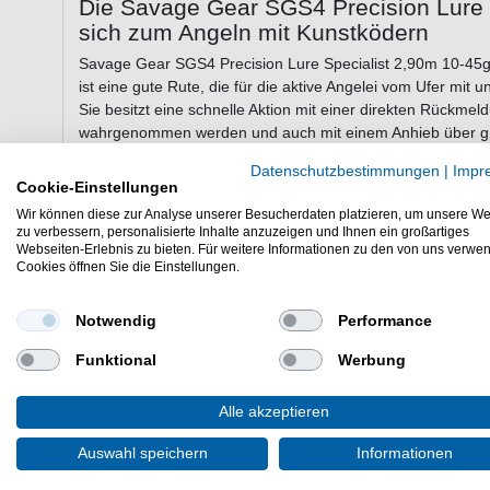
Die Savage Gear SGS4 Precision Lure S
sich zum Angeln mit Kunstködern
Savage Gear SGS4 Precision Lure Specialist 2,90m 10-45g
ist eine gute Rute, die für die aktive Angelei vom Ufer mit 
Sie besitzt eine schnelle Aktion mit einer direkten Rückmel
wahrgenommen werden und auch mit einem Anhieb über grö
die Möglichkeit mit Hardbaits und Softbaits auf Raubfische 
Datenschutzbestimmungen
|
Impr
Cookie-Einstellungen
Wir können diese zur Analyse unserer Besucherdaten platzieren, um unsere We
Eigenschaften der Savage Gear SGS4 P
zu verbessern, personalisierte Inhalte anzuzeigen und Ihnen ein großartiges
Webseiten-Erlebnis zu bieten. Für weitere Informationen zu den von uns verwe
Spinnrute
Cookies öffnen Sie die Einstellungen.
Rute zum Raubfischangeln
Länge: 290cm
Notwendig
Performance
2-teilig
Transportlänge: 150cm
Funktional
Werbung
Wurfgewicht: 10-45g
Gewicht: 192g
Alle akzeptieren
Aktion: schnell
gefühlvoller Blank
Auswahl speichern
Informationen
Die Savage Gear SGS4 Precision Lure Specialist 2,90m 10-4