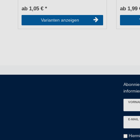
ab 1,05 € *
ab 1,99 
Varianten anzeigen
Abonnie
informier
VORNA
Newslett
E-MAIL 
Honig
Hiermi