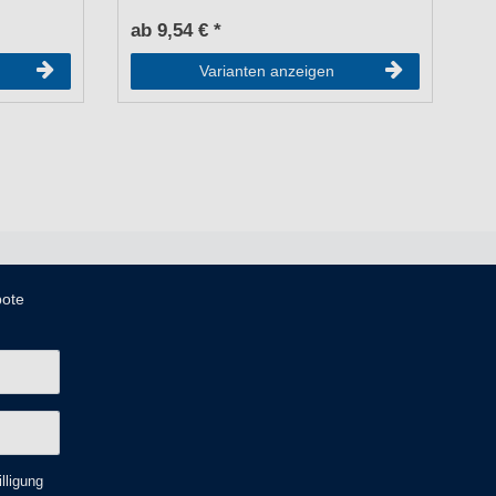
ab 9,54 € *
1
Varianten anzeigen
bote
lligung