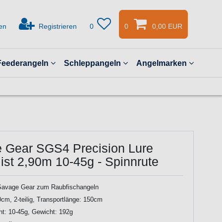
en
Registrieren
0
0
0,00 EUR
Feederangeln
Schleppangeln
Angelmarken
 Gear SGS4 Precision Lure
ist 2,90m 10-45g - Spinnrute
Savage Gear zum Raubfischangeln
cm, 2-teilig, Transportlänge: 150cm
t: 10-45g, Gewicht: 192g