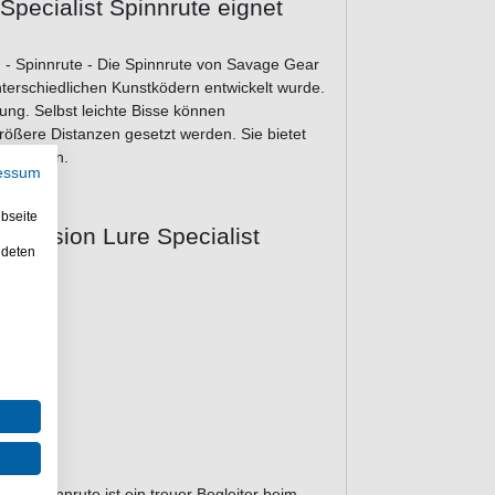
pecialist Spinnrute eignet
 - Spinnrute - Die Spinnrute von Savage Gear
unterschiedlichen Kunstködern entwickelt wurde.
dung. Selbst leichte Bisse können
ßere Distanzen gesetzt werden. Sie bietet
zu angeln.
essum
bseite
recision Lure Specialist
ndeten
5g Spinnrute ist ein treuer Begleiter beim