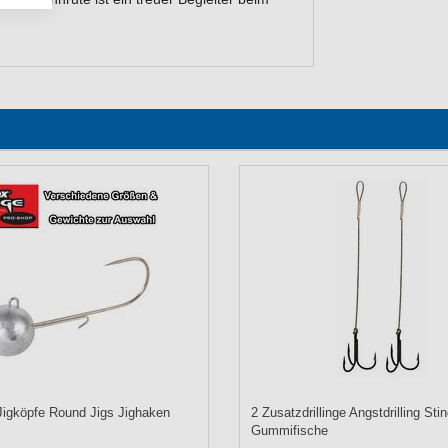
igköpfe Round Jigs Jighaken
2 Zusatzdrillinge Angstdrilling Sti
Gummifische