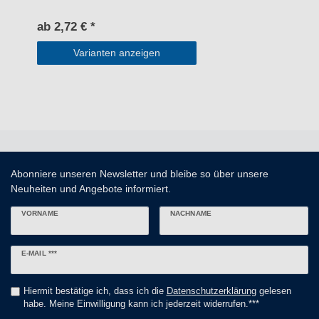
ab 2,72 € *
Varianten anzeigen
Abonniere unseren Newsletter und bleibe so über unsere
Neuheiten und Angebote informiert.
VORNAME
NACHNAME
Newsletter
E-MAIL ***
Honig
Hiermit bestätige ich, dass ich die
Daten­schutz­erklärung
gelesen
habe. Meine Einwilligung kann ich jederzeit widerrufen.***