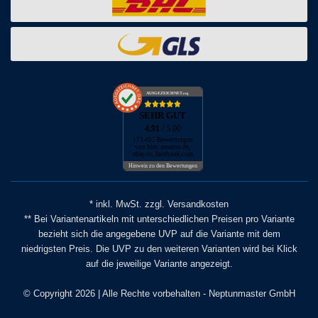
AUSGEZEICHNET
.org
SEHR GUT
4.91
/ 5.00
173.452 Bewertungen
von hier, amazon.de,
ebay.de, facebook.com
Hinweis zu den Bewertungen
* inkl. MwSt. zzgl. Versandkosten
** Bei Variantenartikeln mit unterschiedlichen Preisen pro Variante
bezieht sich die angegebene UVP auf die Variante mit dem
niedrigsten Preis. Die UVP zu den weiteren Varianten wird bei Klick
auf die jeweilige Variante angezeigt.
© Copyright 2026 | Alle Rechte vorbehalten - Neptunmaster GmbH