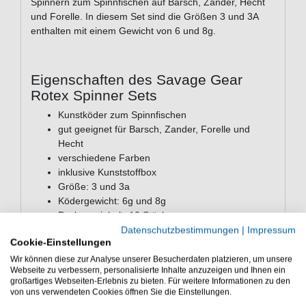
Spinnern zum Spinnfischen auf Barsch, Zander, Hecht
und Forelle. In diesem Set sind die Größen 3 und 3A
enthalten mit einem Gewicht von 6 und 8g.
Eigenschaften des Savage Gear
Rotex Spinner Sets
Kunstköder zum Spinnfischen
gut geeignet für Barsch, Zander, Forelle und
Hecht
verschiedene Farben
inklusive Kunststoffbox
Größe: 3 und 3a
Ködergewicht: 6g und 8g
Packungsinhalt: 10 Stück
Datenschutzbestimmungen
|
Impressum
Das Savage Gear Rotex Spinner Set ist ein
Cookie-Einstellungen
Ködersortiment fürs Raubfischangeln - Das Savage
Wir können diese zur Analyse unserer Besucherdaten platzieren, um unsere
Gear Rotex Spinner Set ist gut geeignet für Barsch und
Webseite zu verbessern, personalisierte Inhalte anzuzeigen und Ihnen ein
großartiges Webseiten-Erlebnis zu bieten. Für weitere Informationen zu den
Forelle
von uns verwendeten Cookies öffnen Sie die Einstellungen.