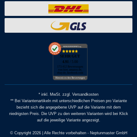
AUSGEZEICHNET
.org
SEHR GUT
4.91
/ 5.00
173.452 Bewertungen
von hier, amazon.de,
ebay.de, facebook.com
Hinweis zu den Bewertungen
* inkl. MwSt. zzgl. Versandkosten
** Bei Variantenartikeln mit unterschiedlichen Preisen pro Variante
bezieht sich die angegebene UVP auf die Variante mit dem
niedrigsten Preis. Die UVP zu den weiteren Varianten wird bei Klick
auf die jeweilige Variante angezeigt.
© Copyright 2026 | Alle Rechte vorbehalten - Neptunmaster GmbH