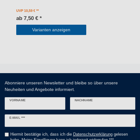
UVP 10,59 €
ab 7,50 € *
Varianten anzeigen
Abonniere unseren Newsletter und bleibe so über unsere
Neuheiten und Angebote informiert.
VORNAME
NACHNAME
Newsletter
E-MAIL ***
Honig
Hiermit bestätige ich, dass ich die
Daten­schutz­erklärung
gelesen