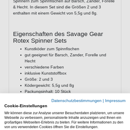
Spinnern zum Spinnfischen auf Barsch, Zander, Forelle
& Hecht. In diesem Set sind die Größen 2 und 3
enthalten mit einem Gewicht von 5,5g und 8g.
Eigenschaften des Savage Gear
Rotex Spinner Sets
Kunstköder zum Spinnfischen
gut geeignet für Barsch, Zander, Forelle und
Hecht
verschiedene Farben
inklusive Kunststoffbox
Größe: 2 und 3
Ködergewicht: 5,5g und 8g
Packungsinhalt: 10 Stück
Datenschutzbestimmungen
|
Impressum
Das Savage Gear Rotex Spinner Set ist ein
Cookie-Einstellungen
Ködersortiment fürs Raubfischangeln - Das Savage
Wir können diese zur Analyse unserer Besucherdaten platzieren, um unsere
Gear Rotex Spinner Set ist gut geeignet für Barsch und
Webseite zu verbessern, personalisierte Inhalte anzuzeigen und Ihnen ein
Forelle
großartiges Webseiten-Erlebnis zu bieten. Für weitere Informationen zu den
von uns verwendeten Cookies öffnen Sie die Einstellungen.