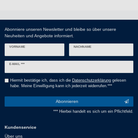
Abonniere unseren Newsletter und bleibe so über unsere
Neuheiten und Angebote informiert.
VORNAME
NACHNAME
Newsletter
E-MAIL ***
Honig
Hiermit bestätige ich, dass ich die
Daten­schutz­erklärung
gelesen
habe. Meine Einwilligung kann ich jederzeit widerrufen.***
Abonnieren
*** Hierbei handelt es sich um ein Pflichtfeld.
Kundenservice
Über uns