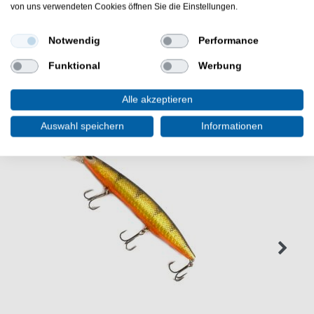
Pro Folding Landing Net XL hat ein gummiertes Netz.
von uns verwendeten Cookies öffnen Sie die Einstellungen.
Notwendig
Performance
Funktional
Werbung
WEITERE INTERESSANTE ARTIKEL
Alle akzeptieren
Auswahl speichern
Informationen