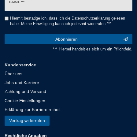
Newsletter
E-MAIL ***
Honig
Hiermit bestätige ich, dass ich die
Daten­schutz­erklärung
gelesen
habe. Meine Einwilligung kann ich jederzeit widerrufen.***
Abonnieren
*** Hierbei handelt es sich um ein Pflichtfeld.
Kundenservice
Über uns
Jobs und Karriere
Zahlung und Versand
Cookie Einstellungen
Erklärung zur Barrierefreiheit
Vertrag widerrufen
Rechtliche Angaben