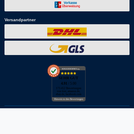
Versandpartner
AUSGEZEICHNET
.org
SEHR GUT
4.91
/ 5.00
173.452 Bewertungen
von hier, amazon.de,
ebay.de, facebook.com
Hinweis zu den Bewertungen
* inkl. MwSt. zzgl. Versandkosten
** Bei Variantenartikeln mit unterschiedlichen Preisen pro Variante
bezieht sich die angegebene UVP auf die Variante mit dem