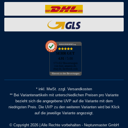
AUSGEZEICHNET
.org
SEHR GUT
4.91
/ 5.00
173.452 Bewertungen
von hier, amazon.de,
ebay.de, facebook.com
Hinweis zu den Bewertungen
* inkl. MwSt. zzgl. Versandkosten
** Bei Variantenartikeln mit unterschiedlichen Preisen pro Variante
bezieht sich die angegebene UVP auf die Variante mit dem
niedrigsten Preis. Die UVP zu den weiteren Varianten wird bei Klick
auf die jeweilige Variante angezeigt.
© Copyright 2026 | Alle Rechte vorbehalten - Neptunmaster GmbH