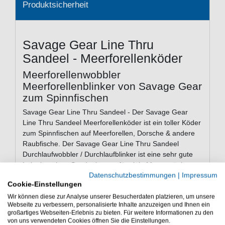
Produktsicherheit
Savage Gear Line Thru
Sandeel - Meerforellenköder
Meerforellenwobbler
Meerforellenblinker von Savage Gear
zum Spinnfischen
Savage Gear Line Thru Sandeel - Der Savage Gear
Line Thru Sandeel Meerforellenköder ist ein toller Köder
zum Spinnfischen auf Meerforellen, Dorsche & andere
Raubfische. Der Savage Gear Line Thru Sandeel
Durchlaufwobbler / Durchlaufblinker ist eine sehr gute
Imitation eines Sandaals, was für viele Meeresräuber an
Datenschutzbestimmungen
|
Impressum
der Küste in Nord- oder Ostsee eine der Hauptbeute
Cookie-Einstellungen
Fische darstellt. Aufgrund der Durchlaufmontage des
Savage Gear Line Thru Sandeel Meerforellenköders,
Wir können diese zur Analyse unserer Besucherdaten platzieren, um unsere
Webseite zu verbessern, personalisierte Inhalte anzuzeigen und Ihnen ein
können gehakte Fische sich nicht so leicht vom
großartiges Webseiten-Erlebnis zu bieten. Für weitere Informationen zu den
Angelhaken befreien, da der Mefoköder nach dem
von uns verwendeten Cookies öffnen Sie die Einstellungen.