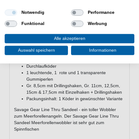
Anbiss an der Angelschnur hinaufgleitet und der
Angelhaken somit nicht verkanten kann und der Köder
Notwendig
Performance
kein Gegengewicht zum Aushebeln des Angelhakens
darstellt.
Funktional
Werbung
Alle akzeptieren
Eigenschaften Savage Gear Line
Thru Sandeel - Meerforellenköder
Auswahl speichern
Informationen
Wobbler zum Angeln auf Meerforellen & Dorsche
Durchlaufköder
1 leuchtende, 1 rote und 1 transparente
Gummiperlen
Gr. 8,5cm mit Drillingshaken, Gr. 11cm, 12,5cm,
15cm & 17,5cm mit Einzelhaken + Drillingshaken
Packungsinhalt: 1 Köder in gewünschter Variante
Savage Gear Line Thru Sandeel - ein toller Wobbler
zum Meerforellenangeln. Der Savage Gear Line Thru
Sandeel Meerforellenwobbler ist sehr gut zum
Spinnfischen