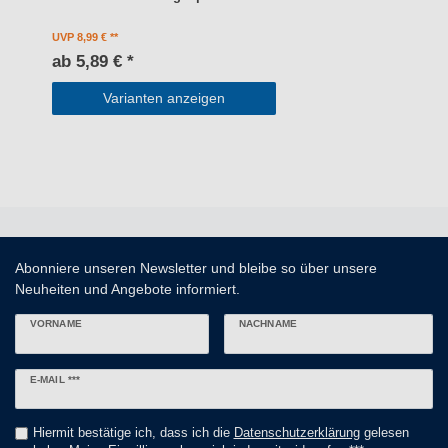
UVP 8,99 €
ab 5,89 € *
Varianten anzeigen
Abonniere unseren Newsletter und bleibe so über unsere
Neuheiten und Angebote informiert.
VORNAME
NACHNAME
Newsletter
E-MAIL ***
Honig
Hiermit bestätige ich, dass ich die
Daten­schutz­erklärung
gelesen