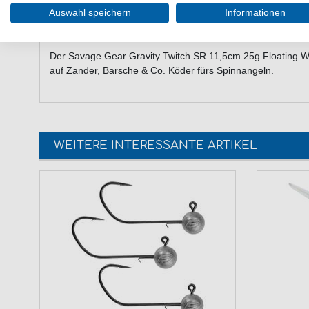
eingebaute Rassel
Auswahl speichern
Informationen
starke geschmiedete Sprengringe
Lieferumfang: 1 Wobbler in gewählter Farbe
Der Savage Gear Gravity Twitch SR 11,5cm 25g Floating Wobb
auf Zander, Barsche & Co. Köder fürs Spinnangeln.
WEITERE INTERESSANTE ARTIKEL