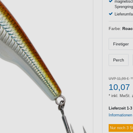
magnetisc
Sprengrin
Lieferumfa
Farbe:
Roac
Firetiger
Perch
UVP 11,99 €
10,07
* inkl. MwSt. 
Lieferzeit 1-
Informationen
Nur noch 3 S