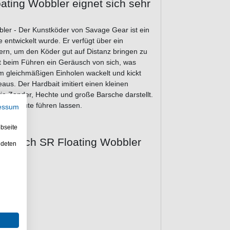
ating Wobbler eignet sich sehr
ler - Der Kunstköder von Savage Gear ist ein
 entwickelt wurde. Er verfügt über ein
rn, um den Köder gut auf Distanz bringen zu
 beim Führen ein Geräusch von sich, was
m gleichmäßigen Einholen wackelt und kickt
aus. Der Hardbait imitiert einen kleinen
ie Zander, Hechte und große Barsche darstellt.
aitcastrute führen lassen.
essum
bseite
y Twitch SR Floating Wobbler
ndeten