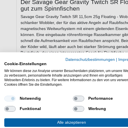
Der Savage Gear Gravity Twitch SR Flo
gut zum Spinnfischen
Savage Gear Gravity Twitch SR 11,5cm 25g Floating - Wobb
schlanker Wobbler, der für das aktive Angeln auf Raubfische
magnetisches Weitwurfsystem mit einem gleitenden Eisenke
können. Eine eingebaute röhrenförmige Rasselkammer gibt
schnell die Aufmerksamkeit von Raubfischen anspricht. Bei
der Köder wild, läuft aber auch bei starker Strömung gerade
Beutefisch, der einen interessanten Snack für Raubfische w
Er kann sich sehr gut mit der Spinnrute oder auch mit der B
Datenschutzbestimmungen
|
Impr
Cookie-Einstellungen
Wir können diese zur Analyse unserer Besucherdaten platzieren, um unsere We
zu verbessern, personalisierte Inhalte anzuzeigen und Ihnen ein großartiges
Eigenschaften der Savage Gear Gravit
Webseiten-Erlebnis zu bieten. Für weitere Informationen zu den von uns verwe
Cookies öffnen Sie die Einstellungen.
Wobbler zum Fischen auf Zander & Co
Länge: 11,5cm
Notwendig
Performance
Gewicht: 25g
Schwimmtiefe: 0,5-1,5m
Funktional
Werbung
wackelnde und schlagende Aktion
schwebt mit horizontaler Balance
Alle akzeptieren
magnetisches Weitwurfsystem