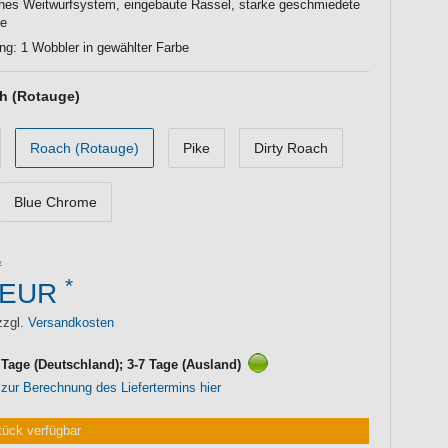
hes Weitwurfsystem, eingebaute Rassel, starke geschmiedete
ge
ng: 1 Wobbler in gewählter Farbe
h (Rotauge)
Roach (Rotauge)
Pike
Dirty Roach
Blue Chrome
*
 EUR
zzgl.
Versandkosten
3 Tage (Deutschland); 3-7 Tage (Ausland)
 zur Berechnung des Liefertermins hier
tück verfügbar