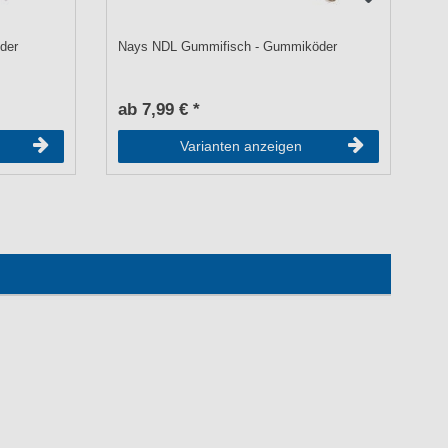
der
Nays NDL Gummifisch - Gummiköder
Sa
Wo
ab 7,99 € *
UV
a
Varianten anzeigen