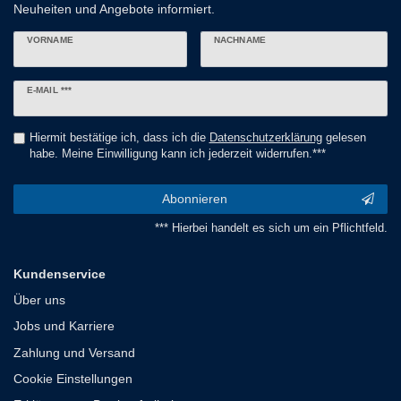
Neuheiten und Angebote informiert.
VORNAME
NACHNAME
Newsletter
E-MAIL ***
Honig
Hiermit bestätige ich, dass ich die
Daten­schutz­erklärung
gelesen
habe. Meine Einwilligung kann ich jederzeit widerrufen.***
Abonnieren
*** Hierbei handelt es sich um ein Pflichtfeld.
Kundenservice
Über uns
Jobs und Karriere
Zahlung und Versand
Cookie Einstellungen