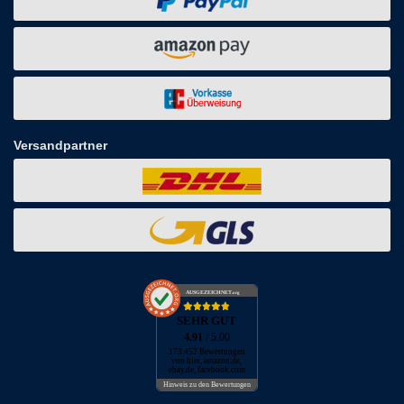
Versandpartner
AUSGEZEICHNET
.org
SEHR GUT
4.91
/ 5.00
173.452 Bewertungen
von hier, amazon.de,
ebay.de, facebook.com
Hinweis zu den Bewertungen