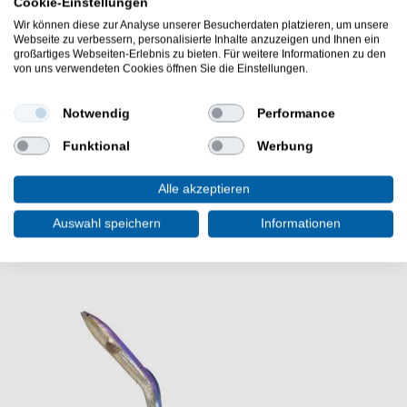
Cookie-Einstellungen
durchgefärbter Aalkörper
Wir können diese zur Analyse unserer Besucherdaten platzieren, um unsere
scharfe Drillinge
Webseite zu verbessern, personalisierte Inhalte anzuzeigen und Ihnen ein
Lieferumfang: 1 Spinner in gewählten Farbe
großartiges Webseiten-Erlebnis zu bieten. Für weitere Informationen zu den
von uns verwendeten Cookies öffnen Sie die Einstellungen.
Der Savage Gear Flying Eel Spinner 23g Spinnköder ist
ein treuer Begleiter beim Angeln auf Lachse und
Notwendig
Performance
Meerforellen. Kunstköder für starke Vibrationen.
Funktional
Werbung
Alle akzeptieren
WEITERE INTERESSANTE ARTIKEL
Auswahl speichern
Informationen