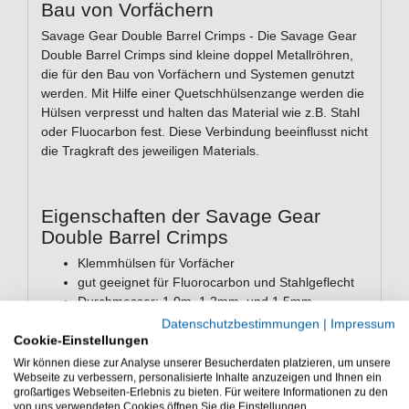
Bau von Vorfächern
Savage Gear Double Barrel Crimps - Die Savage Gear
Double Barrel Crimps sind kleine doppel Metallröhren,
die für den Bau von Vorfächern und Systemen genutzt
werden. Mit Hilfe einer Quetschhülsenzange werden die
Hülsen verpresst und halten das Material wie z.B. Stahl
oder Fluocarbon fest. Diese Verbindung beeinflusst nicht
die Tragkraft des jeweiligen Materials.
Eigenschaften der Savage Gear
Double Barrel Crimps
Klemmhülsen für Vorfächer
gut geeignet für Fluorocarbon und Stahlgeflecht
Durchmesser: 1,0m, 1,2mm, und 1,5mm
Packungsinhalt: 50 Stück
Datenschutzbestimmungen
|
Impressum
Cookie-Einstellungen
Die Savage Gear Double Barrel Crimps sind
Wir können diese zur Analyse unserer Besucherdaten platzieren, um unsere
Quetschhülsen für den Vorfachbau - Die Quetschhülsen
Webseite zu verbessern, personalisierte Inhalte anzuzeigen und Ihnen ein
sind gut geeignet für Fluorocarbon und Stahlgeflecht.
großartiges Webseiten-Erlebnis zu bieten. Für weitere Informationen zu den
von uns verwendeten Cookies öffnen Sie die Einstellungen.