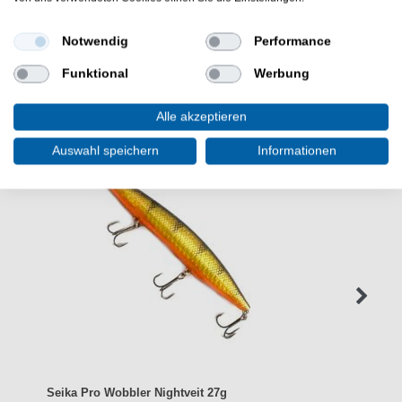
Notwendig
Performance
Funktional
Werbung
WEITERE INTERESSANTE ARTIKEL
Alle akzeptieren
Auswahl speichern
Informationen
Seika Pro Wobbler Nightveit 27g