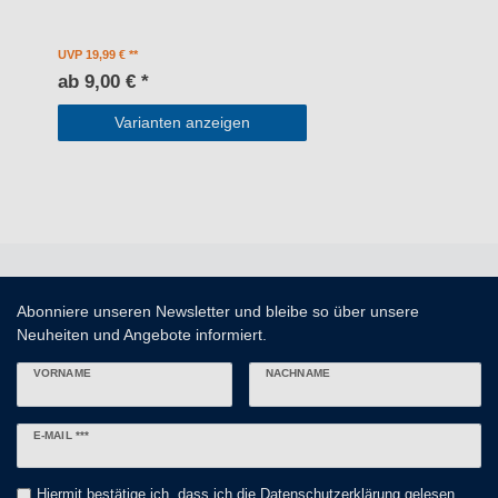
UVP 19,99 €
ab 9,00 € *
Varianten anzeigen
Abonniere unseren Newsletter und bleibe so über unsere
Neuheiten und Angebote informiert.
VORNAME
NACHNAME
Newsletter
E-MAIL ***
Honig
Hiermit bestätige ich, dass ich die
Daten­schutz­erklärung
gelesen