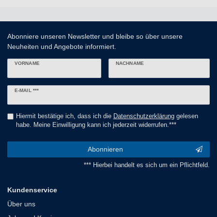
Abonniere unseren Newsletter und bleibe so über unsere
Neuheiten und Angebote informiert.
VORNAME
NACHNAME
Newsletter
E-MAIL ***
Honig
Hiermit bestätige ich, dass ich die
Daten­schutz­erklärung
gelesen
habe. Meine Einwilligung kann ich jederzeit widerrufen.***
Abonnieren
*** Hierbei handelt es sich um ein Pflichtfeld.
Kundenservice
Über uns