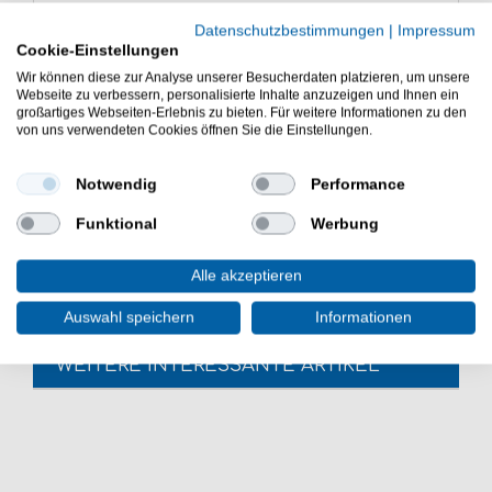
Eigenschaften der Savage Gear
Datenschutzbestimmungen
|
Impressum
Cannibal Shads
Cookie-Einstellungen
gute Schwimmaktion
Wir können diese zur Analyse unserer Besucherdaten platzieren, um unsere
weicher, haltbarer Körper
Webseite zu verbessern, personalisierte Inhalte anzuzeigen und Ihnen ein
großartiges Webseiten-Erlebnis zu bieten. Für weitere Informationen zu den
verschiedene Größen & Farben zur Auswahl
von uns verwendeten Cookies öffnen Sie die Einstellungen.
Liefermenge: 1 Gummifisch in der gewünschten
Ausführung
Notwendig
Performance
Die Savage Gear Cannibal Shads sind gute Kunstköder
für Raubfische. - Die Savage Gear Cannibal Shads sind
Funktional
Werbung
tolle Raubfischöder zum Spinnfischen.
Alle akzeptieren
Auswahl speichern
Informationen
WEITERE INTERESSANTE ARTIKEL