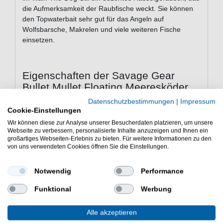
die Aufmerksamkeit der Raubfische weckt. Sie können
den Topwaterbait sehr gut für das Angeln auf
Wolfsbarsche, Makrelen und viele weiteren Fische
einsetzen.
Eigenschaften der Savage Gear
Bullet Mullet Floating Meeresköder
Köder zum Angeln an der Wasseroberfläche
Datenschutzbestimmungen
|
Impressum
Cookie-Einstellungen
Länge: 8cm
Gewicht: 8g
Wir können diese zur Analyse unserer Besucherdaten platzieren, um unsere
Webseite zu verbessern, personalisierte Inhalte anzuzeigen und Ihnen ein
Weitwurfdesign
großartiges Webseiten-Erlebnis zu bieten. Für weitere Informationen zu den
Walk-the-Dog-Aktion
von uns verwendeten Cookies öffnen Sie die Einstellungen.
eingebaute diskrete Rassel
scharfe Salzwasserdrillinge
Notwendig
Performance
Lieferumfang: 1 Hardbait in gewählter Farbe
Funktional
Werbung
Der Savage Gear Bullet Mullet Floating 8cm 8g
Meeresköder ist ein treuer Begleiter beim Spinnangeln.
Angelausrüstung für das Fischen mit der Spinnrute.
Alle akzeptieren