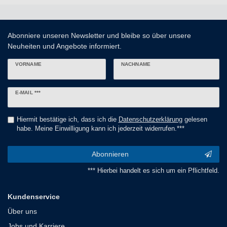
Abonniere unseren Newsletter und bleibe so über unsere
Neuheiten und Angebote informiert.
VORNAME
NACHNAME
Newsletter
E-MAIL ***
Honig
Hiermit bestätige ich, dass ich die
Daten­schutz­erklärung
gelesen
habe. Meine Einwilligung kann ich jederzeit widerrufen.***
Abonnieren
*** Hierbei handelt es sich um ein Pflichtfeld.
Kundenservice
Über uns
Jobs und Karriere