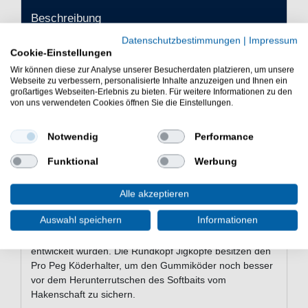
Beschreibung
Datenschutzbestimmungen
|
Impressum
Cookie-Einstellungen
Produktsicherheit
Wir können diese zur Analyse unserer Besucherdaten platzieren, um unsere
Webseite zu verbessern, personalisierte Inhalte anzuzeigen und Ihnen ein
großartiges Webseiten-Erlebnis zu bieten. Für weitere Informationen zu den
von uns verwendeten Cookies öffnen Sie die Einstellungen.
Savage Gear Ball Jighead rund
- 25 Jighaken
Notwendig
Performance
Die Savage Gear Ball Jighead rund
Funktional
Werbung
Jighaken eignen sich sehr gut zum
Fischen mit Gummiködern
Alle akzeptieren
Savage Gear Ball Jighead rund - 25 Jighaken - Die
Auswahl speichern
Informationen
Angelhaken aus dem Hause Savage Gear sind scharfe
Jigaken, die für das Gummifischangeln auf Raubfische
entwickelt wurden. Die Rundkopf Jigköpfe besitzen den
Pro Peg Köderhalter, um den Gummiköder noch besser
vor dem Herunterrutschen des Softbaits vom
Hakenschaft zu sichern.