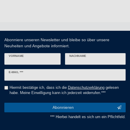
Abonniere unseren Newsletter und bleibe so über unsere
Neuheiten und Angebote informiert.
VORNAME
NACHNAME
Newsletter
E-MAIL ***
Honig
Hiermit bestätige ich, dass ich die
Daten­schutz­erklärung
gelesen
habe. Meine Einwilligung kann ich jederzeit widerrufen.***
Abonnieren
*** Hierbei handelt es sich um ein Pflichtfeld.