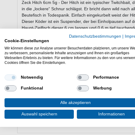
Zeck Hitch 6cm 5g - Der Hitch ist ein typischer Twitchbait, 
in die „lockere“ Schnur schlägst. Er bricht dann wild nach al
Beutefisch in Todespanik. Einfach eingekurbelt weist der Hit
Dieser Köder ist ein Suspender, der bei Einholpausen auf de
Haupt-Zielfisch dieser 6 cm langen und 0,6 m tief tauchend
Datenschutzbestimmungen
|
Impr
Cookie-Einstellungen
Eigenschaften von dem Zeck Hitch 6c
Wir können diese zur Analyse unserer Besucherdaten platzieren, um unsere We
zu verbessern, personalisierte Inhalte anzuzeigen und Ihnen ein großartiges
Kunstköder zum Spinnfischen
Webseiten-Erlebnis zu bieten. Für weitere Informationen zu den von uns verwe
Cookies öffnen Sie die Einstellungen.
Länge: 6cm
Gewicht: 5g
Geräuschlos
Notwendig
Performance
2 x Hardbait Treble #10
Funktional
Werbung
Split Ring 11 kg
Aktion: Schwebend
Lieferumfang: 1 Wobbler in einer gewählten Farbe
Alle akzeptieren
Günstig Hitch 6cm 5g online kaufen & sparen. Zeck Köder 
Auswahl speichern
Informationen
bestellen.