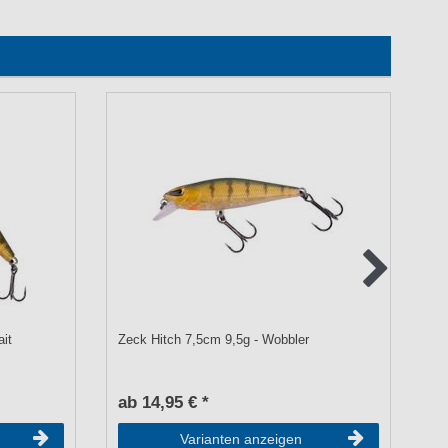
ait
Zeck Hitch 7,5cm 9,5g - Wobbler
Ze
ab 14,95 € *
a
Varianten anzeigen