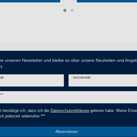
re unseren Newsletter und bleibe so über unsere Neuheiten und Ange
t.
ME
NACHNAME
er
***
t bestätige ich, dass ich die
Daten­schutz­erklärung
gelesen habe. Meine Einwi
ch jederzeit widerrufen.***
Abonnieren