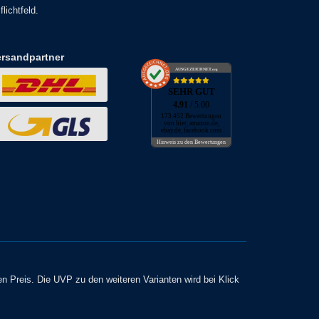
lichtfeld.
ersandpartner
AUSGEZEICHNET
.org
SEHR GUT
4.91
/ 5.00
173.452 Bewertungen
von hier, amazon.de,
ebay.de, facebook.com
Hinweis zu den Bewertungen
en Preis. Die UVP zu den weiteren Varianten wird bei Klick