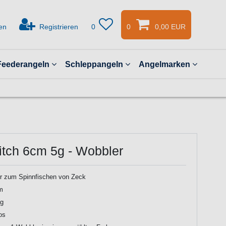
en
Registrieren
0
0
0,00 EUR
Feederangeln
Schleppangeln
Angelmarken
itch 6cm 5g - Wobbler
r zum Spinnfischen von Zeck
m
5g
os