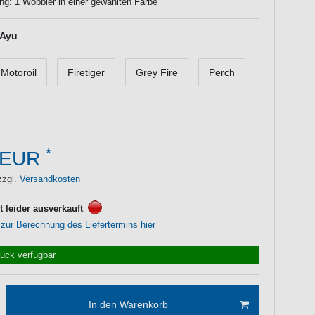
ng: 1 Wobbler in einer gewählten Farbe
Ayu
Motoroil
Firetiger
Grey Fire
Perch
*
 EUR
zzgl.
Versandkosten
it leider ausverkauft
 zur Berechnung des Liefertermins hier
tück verfügbar
In den Warenkorb