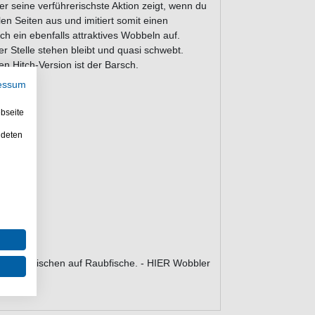
der seine verführerischste Aktion zeigt, wenn du
len Seiten aus und imitiert somit einen
ch ein ebenfalls attraktives Wobbeln auf.
r Stelle stehen bleibt und quasi schwebt.
en Hitch-Version ist der Barsch.
essum
m 5g
bseite
ndeten
für das Fischen auf Raubfische. - HIER Wobbler