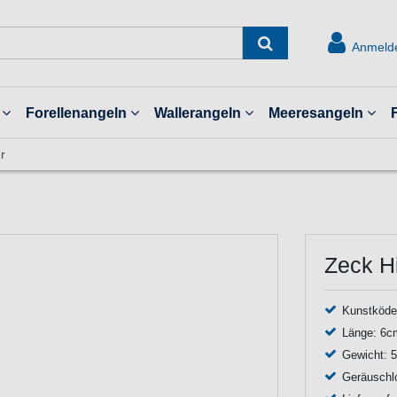
Anmeld
Forellenangeln
Wallerangeln
Meeresangeln
r
Zeck H
Kunstköde
Länge: 6c
Gewicht: 
Geräuschl