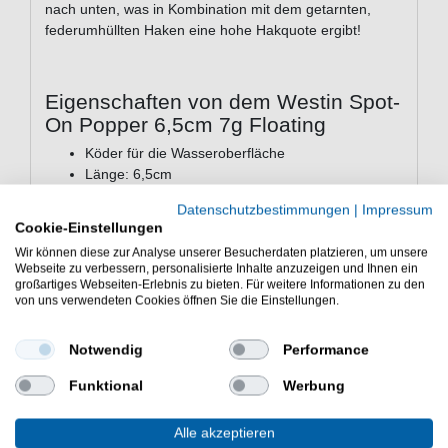
nach unten, was in Kombination mit dem getarnten,
federumhüllten Haken eine hohe Hakquote ergibt!
Eigenschaften von dem Westin Spot-
On Popper 6,5cm 7g Floating
Köder für die Wasseroberfläche
Länge: 6,5cm
Gewicht: 7g
Datenschutzbestimmungen
|
Impressum
Bleifrei
Cookie-Einstellungen
aus ABS-Kunststoff
Wir können diese zur Analyse unserer Besucherdaten platzieren, um unsere
sehr scharfe und starke Karbonstahlhaken
Webseite zu verbessern, personalisierte Inhalte anzuzeigen und Ihnen ein
Große Schaufel für einen einzigartigen Klang und
großartiges Webseiten-Erlebnis zu bieten. Für weitere Informationen zu den
Blasenbildung
von uns verwendeten Cookies öffnen Sie die Einstellungen.
Erhöhte Rippen zur Erzeugung zusätzlicher
Turbulenzen
Notwendig
Performance
Niederfrequentes Klopfgeräusch
Fische ihn mit engen Schlägen oder mit längeren
Funktional
Werbung
Zügen
Nach unten hängendes Schwanzteil für eine
Alle akzeptieren
erhöhte Hakquote