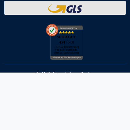
AUSGEZEICHNET
.org
SEHR GUT
4.91
/ 5.00
173.452 Bewertungen
von hier, amazon.de,
ebay.de, facebook.com
Hinweis zu den Bewertungen
* inkl. MwSt. zzgl. Versandkosten
** Bei Variantenartikeln mit unterschiedlichen Preisen pro Variante
bezieht sich die angegebene UVP auf die Variante mit dem
niedrigsten Preis. Die UVP zu den weiteren Varianten wird bei Klick
auf die jeweilige Variante angezeigt.
© Copyright 2026 | Alle Rechte vorbehalten - Neptunmaster GmbH