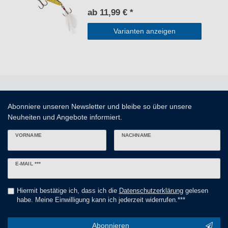
ab 11,99 € *
Varianten anzeigen
Abonniere unseren Newsletter und bleibe so über unsere
Neuheiten und Angebote informiert.
VORNAME
NACHNAME
Newsletter
E-MAIL ***
Honig
Hiermit bestätige ich, dass ich die
Daten­schutz­erklärung
gelesen
habe. Meine Einwilligung kann ich jederzeit widerrufen.***
Abonnieren