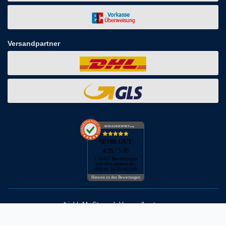
Versandpartner
AUSGEZEICHNET
.org
SEHR GUT
4.91
/ 5.00
173.452 Bewertungen
von hier, amazon.de,
ebay.de, facebook.com
Hinweis zu den Bewertungen
* inkl. MwSt. zzgl. Versandkosten
** Bei Variantenartikeln mit unterschiedlichen Preisen pro Variante