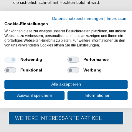
die sicherlich schnell mit Hechten belohnt wird.
Datenschutzbestimmungen
|
Impressum
Eigenschaften von den BIM CHACHA
Cookie-Einstellungen
bait Jr Trailer 14cm
Wir können diese zur Analyse unserer Besucherdaten platzieren, um unsere
Webseite zu verbessern, personalisierte Inhalte anzuzeigen und Ihnen ein
Trailer für Kunstköder
großartiges Webseiten-Erlebnis zu bieten. Für weitere Informationen zu den
Länge: 14cm
von uns verwendeten Cookies öffnen Sie die Einstellungen.
großer Einzelhaken
vielseitig einsetzbar
Notwendig
Performance
Lieferumfang: 2 Trailer in einer gewählten Farbe
Funktional
Werbung
Günstig CHACHA bait Jr Trailer 14cm online kaufen &
sparen. BIM Kunstköder zum Hechtangeln. - HIER 2
Alle akzeptieren
Angelköder bestellen.
Auswahl speichern
Informationen
WEITERE INTERESSANTE ARTIKEL