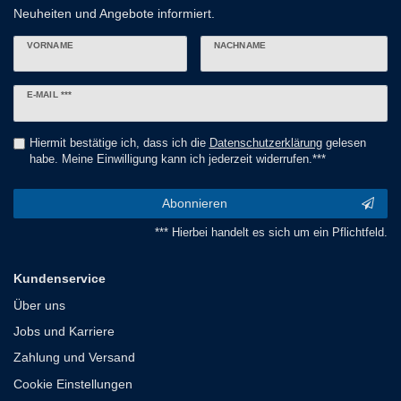
Neuheiten und Angebote informiert.
VORNAME
NACHNAME
Newsletter
E-MAIL ***
Honig
Hiermit bestätige ich, dass ich die
Daten­schutz­erklärung
gelesen
habe. Meine Einwilligung kann ich jederzeit widerrufen.***
Abonnieren
*** Hierbei handelt es sich um ein Pflichtfeld.
Kundenservice
Über uns
Jobs und Karriere
Zahlung und Versand
Cookie Einstellungen