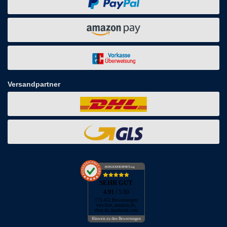
Versandpartner
AUSGEZEICHNET
.org
SEHR GUT
4.91
/ 5.00
173.452 Bewertungen
von hier, amazon.de,
ebay.de, facebook.com
Hinweis zu den Bewertungen