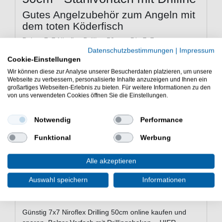
Gutes Angelzubehör zum Angeln mit
dem toten Köderfisch
Balzer 7x7 Niroflex Drilling 50cm - Die 7x7
Raubfischvorfächer sind aus rostfreiem Niroflex
Datenschutzbestimmungen
|
Impressum
Cookie-Einstellungen
Edelstahl und bestehen aus 49 Einzellitzen. Durch den
Verzicht auf die Kunststoffummantelung wird ein hohes
Wir können diese zur Analyse unserer Besucherdaten platzieren, um unsere
Webseite zu verbessern, personalisierte Inhalte anzuzeigen und Ihnen ein
Maß an Geschmeidigkeit erreicht.
großartiges Webseiten-Erlebnis zu bieten. Für weitere Informationen zu den
von uns verwendeten Cookies öffnen Sie die Einstellungen.
Eigenschaften von dem Balzer 7x7
Notwendig
Performance
Niroflex /Drilling 50cm
Funktional
Werbung
Stahlvorfach
7x7 Niroflex Stahl
Alle akzeptieren
Länge: 50cm
mit Drilling
Auswahl speichern
Informationen
Lieferumfang: 1 Vorfach in einer gewählten
Variante
Günstig 7x7 Niroflex Drilling 50cm online kaufen und