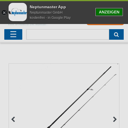
Neptunmaster App
ANZEIGEN
Neptunmaster GmbH
kostenfrei - in Google Play
0
0,00 EUR
Neu eingetroffen
Karpfenruten
Raubfischrute
Forellenruten
Wallerruten
Meeresruten
Matchruten
Trollingruten
FOX
☰
Angelset
Freilaufrollen
Köderfischrute
Forellenposen
Wallerrolle
Meeresrollen
Feederrollen
Bootsrutenhalter
Westin Fishing
Geschenke für Angler
Karpfenmontagen
Köderfischsenke
Forellenköder
Wallerköder
Meerforellenköder
Futterkorb
weitere
Zeck Fishing
Adventskalender Angeln
Tacklebox
Blinker
Forellenwobbler
Waller Bissanzeiger
Gaff
Setzkescher
Hearty Rise
Sale
Boilies
Gummifische
weitere
Angelbox
Polbrillen
weitere
Savage Gear
Karpfenliege
Raubfischkescher
weitere
weitere
Black Cat
Abhakmatte
weitere
weitere
weitere