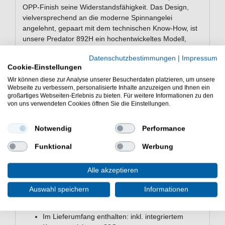
OPP-Finish seine Widerstandsfähigkeit. Das Design,
vielversprechend an die moderne Spinnangelei
angelehnt, gepaart mit dem technischen Know-How, ist
unsere Predator 892H ein hochentwickeltes Modell,
dass durch hohe Übertragung, Schnelligkeit, hohe
Datenschutzbestimmungen
|
Impressum
Wurfweiten, ergonomischen Halt und langlebigen- sowie
Cookie-Einstellungen
leistungsstarken Komponenten überzeugt!
Wir können diese zur Analyse unserer Besucherdaten platzieren, um unsere
Webseite zu verbessern, personalisierte Inhalte anzuzeigen und Ihnen ein
großartiges Webseiten-Erlebnis zu bieten. Für weitere Informationen zu den
von uns verwendeten Cookies öffnen Sie die Einstellungen.
Eigenschaften der Hearty Rise
Predator IV 2,67m 15-70g
Notwendig
Performance
Rute zum Spinnangeln
Länge: 2,67m
Funktional
Werbung
Teile: 2
Transportlänge: 137cm
Alle akzeptieren
Wurfgewicht: 15-70g
Gewicht: 197g
Auswahl speichern
Informationen
Rollenhalter: FUJI TC
Ringsatz: FUJI SIC S
Im Lieferumfang enthalten: inkl. integriertem