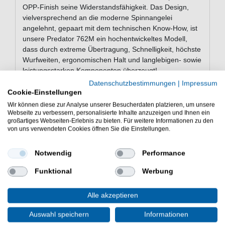
OPP-Finish seine Widerstandsfähigkeit. Das Design,
vielversprechend an die moderne Spinnangelei
angelehnt, gepaart mit dem technischen Know-How, ist
unsere Predator 762M ein hochentwickeltes Modell,
dass durch extreme Übertragung, Schnelligkeit, höchste
Wurfweiten, ergonomischen Halt und langlebigen- sowie
leistungsstarken Komponenten überzeugt!
Datenschutzbestimmungen
|
Impressum
Cookie-Einstellungen
Eigenschaften der Hearty Rise
Wir können diese zur Analyse unserer Besucherdaten platzieren, um unsere
Webseite zu verbessern, personalisierte Inhalte anzuzeigen und Ihnen ein
Predator IV 2,29m 8-38g
großartiges Webseiten-Erlebnis zu bieten. Für weitere Informationen zu den
von uns verwendeten Cookies öffnen Sie die Einstellungen.
Rute zum Spinnfischen
Länge: 229cm
Teile: 2
Notwendig
Performance
Transportlänge: 118cm
Funktional
Werbung
Wurfgewicht: 8-38g
Gewicht: 130g
Alle akzeptieren
Rollenhalter: FUJI TC
Ringsatz: FUJI SIC S
Auswahl speichern
Informationen
Günstig Predator IV 2,29m 8-38g online kaufen und