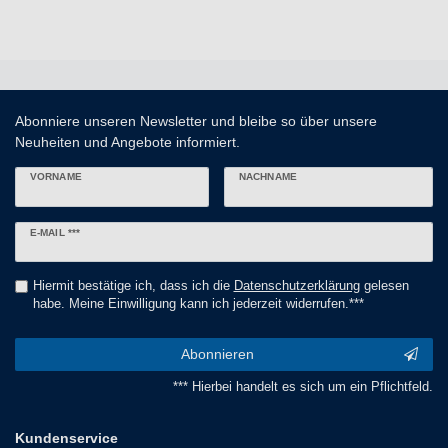
Abonniere unseren Newsletter und bleibe so über unsere
Neuheiten und Angebote informiert.
VORNAME
NACHNAME
Newsletter
E-MAIL ***
Honig
Hiermit bestätige ich, dass ich die
Daten­schutz­erklärung
gelesen
habe. Meine Einwilligung kann ich jederzeit widerrufen.***
Abonnieren
*** Hierbei handelt es sich um ein Pflichtfeld.
Kundenservice