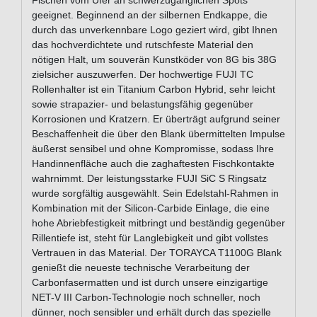
Fischen vom Ufer an schwerzugänglichen Spots
geeignet. Beginnend an der silbernen Endkappe, die
durch das unverkennbare Logo geziert wird, gibt Ihnen
das hochverdichtete und rutschfeste Material den
nötigen Halt, um souverän Kunstköder von 8G bis 38G
zielsicher auszuwerfen. Der hochwertige FUJI TC
Rollenhalter ist ein Titanium Carbon Hybrid, sehr leicht
sowie strapazier- und belastungsfähig gegenüber
Korrosionen und Kratzern. Er überträgt aufgrund seiner
Beschaffenheit die über den Blank übermittelten Impulse
äußerst sensibel und ohne Kompromisse, sodass Ihre
Handinnenfläche auch die zaghaftesten Fischkontakte
wahrnimmt. Der leistungsstarke FUJI SiC S Ringsatz
wurde sorgfältig ausgewählt. Sein Edelstahl-Rahmen in
Kombination mit der Silicon-Carbide Einlage, die eine
hohe Abriebfestigkeit mitbringt und beständig gegenüber
Rillentiefe ist, steht für Langlebigkeit und gibt vollstes
Vertrauen in das Material. Der TORAYCA T1100G Blank
genießt die neueste technische Verarbeitung der
Carbonfasermatten und ist durch unsere einzigartige
NET-V III Carbon-Technologie noch schneller, noch
dünner, noch sensibler und erhält durch das spezielle