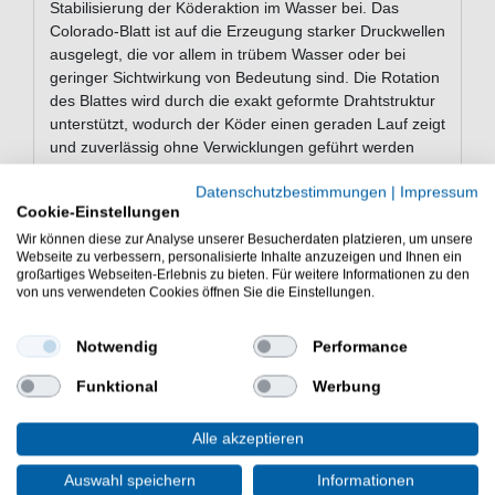
Stabilisierung der Köderaktion im Wasser bei. Das
Colorado-Blatt ist auf die Erzeugung starker Druckwellen
ausgelegt, die vor allem in trübem Wasser oder bei
geringer Sichtwirkung von Bedeutung sind. Die Rotation
des Blattes wird durch die exakt geformte Drahtstruktur
unterstützt, wodurch der Köder einen geraden Lauf zeigt
und zuverlässig ohne Verwicklungen geführt werden
kann. Ein zentrales Merkmal ist das „Sure-Ring“-
Datenschutzbestimmungen
|
Impressum
Ösensystem, das sowohl die direkte Anbindung der
Cookie-Einstellungen
Hauptschnur an die offene Öse erlaubt als auch die
Verwendung von Snaps oder Vorfächern aus Titan oder
Wir können diese zur Analyse unserer Besucherdaten platzieren, um unsere
Webseite zu verbessern, personalisierte Inhalte anzuzeigen und Ihnen ein
Stahl erleichtert. Diese Flexibilität ermöglicht eine
großartiges Webseiten-Erlebnis zu bieten. Für weitere Informationen zu den
schnelle Anpassung an unterschiedliche
von uns verwendeten Cookies öffnen Sie die Einstellungen.
Angelbedingungen. Die Skirts bestehen aus weichem,
fein strukturiertem Material und reagieren empfindlich
Notwendig
Performance
auf jede Bewegung, was zu einem natürlichen,
pulsierenden Spiel im Wasser führt. Die Kombination
Funktional
Werbung
aus realitätsnahen Farbkombinationen, fotorealistischen
Druckdetails und handgemalten Akzenten sorgt für ein
Alle akzeptieren
visuell ansprechendes Köderbild, das gezielt
verschiedene Raubfischarten anspricht. Abgerundet wird
Auswahl speichern
Informationen