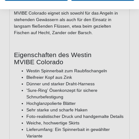
das Gesamtbild durch einen stabilen, scharfen Haken,
der für sicheren Halt nach dem Anbiss sorgt. Der Westin
MVIBE Colorado eignet sich sowohl für das Angeln in
stehenden Gewässern als auch für den Einsatz in
langsam fließenden Flüssen, etwa beim gezielten
Fischen auf Hecht, Zander oder Barsch.
Eigenschaften des Westin
MVIBE Colorado
Westin Spinnerbait zum Raubfischangeln
Bleifreier Kopf aus Zink
Dünner und starker Draht-Harness
'Sure-Ring' Ösenkonzept für sichere
Schnurbefestigung
Hochglanzpolierte Blätter
Sehr starke und scharfe Haken
Foto-realistischer Druck und handgemalte Details
Weiche, hochwertige Skirts
Lieferumfang: Ein Spinnerbait in gewählter
Variante