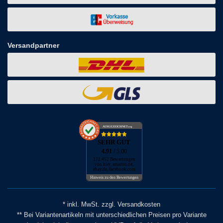
Versandpartner
AUSGEZEICHNET
.org
SEHR GUT
4.91
/ 5.00
173.452 Bewertungen
von hier, amazon.de,
ebay.de, facebook.com
Hinweis zu den Bewertungen
* inkl. MwSt. zzgl. Versandkosten
** Bei Variantenartikeln mit unterschiedlichen Preisen pro Variante