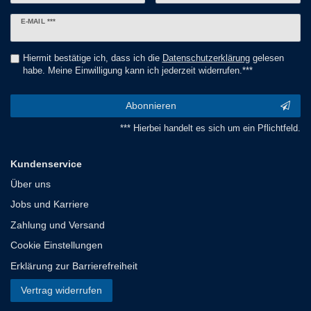
Newsletter
E-MAIL ***
Honig
Hiermit bestätige ich, dass ich die
Daten­schutz­erklärung
gelesen
habe. Meine Einwilligung kann ich jederzeit widerrufen.***
Abonnieren
*** Hierbei handelt es sich um ein Pflichtfeld.
Kundenservice
Über uns
Jobs und Karriere
Zahlung und Versand
Cookie Einstellungen
Erklärung zur Barrierefreiheit
Vertrag widerrufen