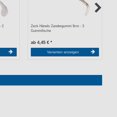
- 2
Zeck Hänels Zandergummi 9cm - 3
Ze
Gummifische
ab 4,45 € *
a
Varianten anzeigen