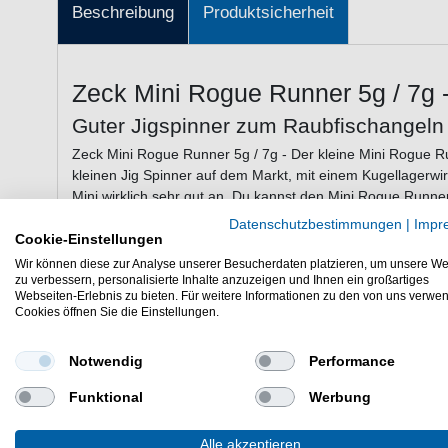
Beschreibung
Produktsicherheit
Zeck Mini Rogue Runner 5g / 7g 
Guter Jigspinner zum Raubfischangeln
Zeck Mini Rogue Runner 5g / 7g - Der kleine Mini Rogue Ru
kleinen Jig Spinner auf dem Markt, mit einem Kugellagerwirb
Mini wirklich sehr gut an. Du kannst den Mini Rogue Runner
einsetzen. Einfach gleichmäßig einkurbeln, mit Spinnstopps
Datenschutzbestimmungen
|
Impr
stört den Lauf des Köders überhaupt nicht; du bekommst w
Cookie-Einstellungen
dieser Haken auch noch sehr robust. Diese universell eins
Wir können diese zur Analyse unserer Besucherdaten platzieren, um unsere We
Forelle und auch Döbel prädestiniert. Du wirst aber mit Si
zu verbessern, personalisierte Inhalte anzuzeigen und Ihnen ein großartiges
Webseiten-Erlebnis zu bieten. Für weitere Informationen zu den von uns verwe
Beifang überlisten. Besonders zur wärmeren Jahreszeit, we
Cookies öffnen Sie die Einstellungen.
solche kleinen Jig Spinner sehr fängig.
Notwendig
Performance
Eigenschaften von dem Zeck Mini Rogu
Funktional
Werbung
Köder zum Spinnangeln
Variabler Weitwurf-Köder
Alle akzeptieren