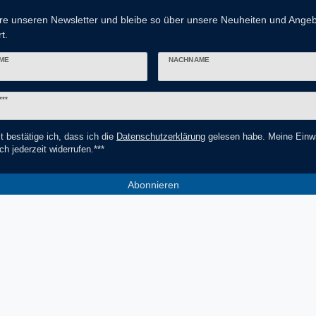
re unseren Newsletter und bleibe so über unsere Neuheiten und Ange
t.
ME
NACHNAME
er
***
t bestätige ich, dass ich die
Daten­schutz­erklärung
gelesen habe. Meine Einwi
ch jederzeit widerrufen.***
Abonnieren
*** Hierbei handelt es sich um ein Pf
Socials
Zahlungsmethoden
V
Facebook
Instagram