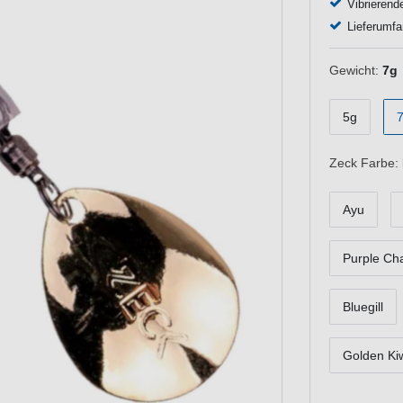
Vibrierend
Lieferumfa
Gewicht:
7g
5g
Zeck Farbe:
Ayu
Purple Ch
Bluegill
Golden Ki