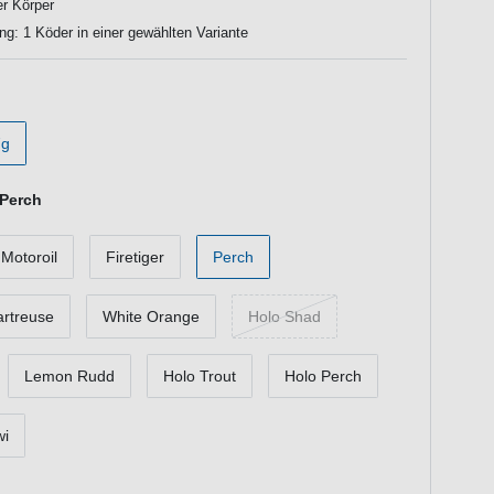
er Körper
ng: 1 Köder in einer gewählten Variante
7g
Perch
Motoroil
Firetiger
Perch
artreuse
White Orange
Holo Shad
Lemon Rudd
Holo Trout
Holo Perch
wi