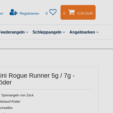
en
Registrieren
0
0
0,00 EUR
Feederangeln
Schleppangeln
Angelmarken
ini Rogue Runner 5g / 7g -
öder
 Spinnangeln von Zeck
Weitwurf-Köder
ckwellen