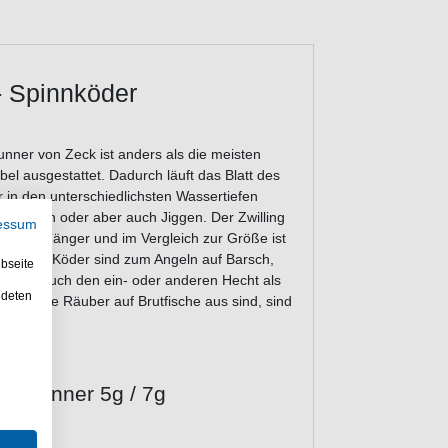
- Spinnköder
nner von Zeck ist anders als die meisten
el ausgestattet. Dadurch läuft das Blatt des
 in den unterschiedlichsten Wassertiefen
 arbeiten oder aber auch Jiggen. Der Zwilling
essum
eniger Hänger und im Vergleich zur Größe ist
etzbaren Köder sind zum Angeln auf Barsch,
bseite
cherheit auch den ein- oder anderen Hecht als
ndeten
nn große Räuber auf Brutfische aus sind, sind
e Runner 5g / 7g