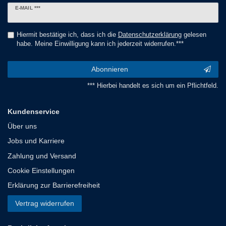
Newsletter
E-MAIL ***
Honig
Hiermit bestätige ich, dass ich die
Daten­schutz­erklärung
gelesen
habe. Meine Einwilligung kann ich jederzeit widerrufen.***
Abonnieren
*** Hierbei handelt es sich um ein Pflichtfeld.
Kundenservice
Über uns
Jobs und Karriere
Zahlung und Versand
Cookie Einstellungen
Erklärung zur Barrierefreiheit
Vertrag widerrufen