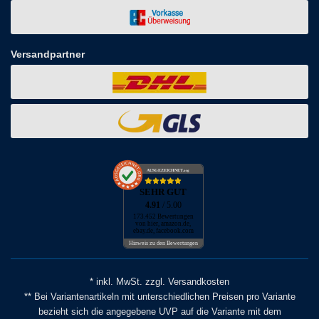
Versandpartner
AUSGEZEICHNET
.org
SEHR GUT
4.91
/ 5.00
173.452 Bewertungen
von hier, amazon.de,
ebay.de, facebook.com
Hinweis zu den Bewertungen
* inkl. MwSt. zzgl. Versandkosten
** Bei Variantenartikeln mit unterschiedlichen Preisen pro Variante
bezieht sich die angegebene UVP auf die Variante mit dem