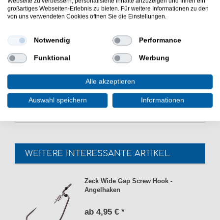
Webseite zu verbessern, personalisierte Inhalte anzuzeigen und Ihnen ein
großartiges Webseiten-Erlebnis zu bieten. Für weitere Informationen zu den
Spirale für Softbaits
von uns verwendeten Cookies öffnen Sie die Einstellungen.
für Offset-Haken
aus Edelstahl gefertigt
Notwendig
Performance
vielseitig einsetzbar
Lieferumfang: Haken, unterschiedliche Anzahl je
Funktional
Werbung
nach einer gewählten Größe
Günstig Centering Pin Spring 5124 online kaufen und
Alle akzeptieren
sparen. Balzer Owner Zubehör zum Spinnangeln. -
HIER Spirale für Gummiköder bestellen.
Auswahl speichern
Informationen
WEITERE INTERESSANTE ARTIKEL
Zeck Wide Gap Screw Hook -
Angelhaken
ab 4,95 € *