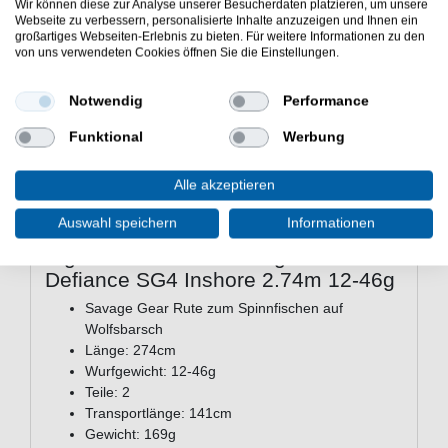
Der spezielle EVA-Griffbereich bietet eine ergonomische
Wir können diese zur Analyse unserer Besucherdaten platzieren, um unsere
Webseite zu verbessern, personalisierte Inhalte anzuzeigen und Ihnen ein
Handlage und sicheren Halt, auch bei Nässe oder im
großartiges Webseiten-Erlebnis zu bieten. Für weitere Informationen zu den
Drill. Mit der mitgelieferten Rutenhülle lässt sich das
von uns verwendeten Cookies öffnen Sie die Einstellungen.
Modell sicher transportieren. Die Defiance SG4 Inshore
2.74m 12-46g eignet sich für den Einsatz in Bereichen
Notwendig
Performance
mit mittlerer Strömung oder strukturiertem Untergrund,
wo gezielt auf Wolfsbarsche gefischt wird, die sich in der
Funktional
Werbung
Nähe von Hindernissen oder Sandbänken aufhalten.
Alle akzeptieren
Auswahl speichern
Informationen
Eigenschaften der Savage Gear
Defiance SG4 Inshore 2.74m 12-46g
Savage Gear Rute zum Spinnfischen auf
Wolfsbarsch
Länge: 274cm
Wurfgewicht: 12-46g
Teile: 2
Transportlänge: 141cm
Gewicht: 169g