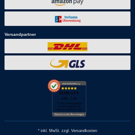
Versandpartner
AUSGEZEICHNET
.org
SEHR GUT
4.91
/ 5.00
173.452 Bewertungen
von hier, amazon.de,
ebay.de, facebook.com
Hinweis zu den Bewertungen
* inkl. MwSt. zzgl. Versandkosten