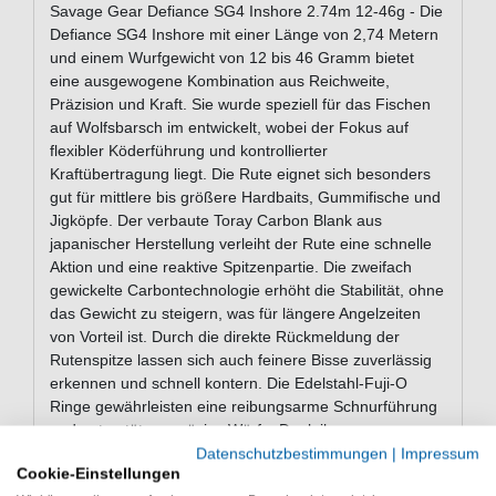
Savage Gear Defiance SG4 Inshore 2.74m 12-46g - Die
Defiance SG4 Inshore mit einer Länge von 2,74 Metern
und einem Wurfgewicht von 12 bis 46 Gramm bietet
eine ausgewogene Kombination aus Reichweite,
Präzision und Kraft. Sie wurde speziell für das Fischen
auf Wolfsbarsch im entwickelt, wobei der Fokus auf
flexibler Köderführung und kontrollierter
Kraftübertragung liegt. Die Rute eignet sich besonders
gut für mittlere bis größere Hardbaits, Gummifische und
Jigköpfe. Der verbaute Toray Carbon Blank aus
japanischer Herstellung verleiht der Rute eine schnelle
Aktion und eine reaktive Spitzenpartie. Die zweifach
gewickelte Carbontechnologie erhöht die Stabilität, ohne
das Gewicht zu steigern, was für längere Angelzeiten
von Vorteil ist. Durch die direkte Rückmeldung der
Rutenspitze lassen sich auch feinere Bisse zuverlässig
erkennen und schnell kontern. Die Edelstahl-Fuji-O
Ringe gewährleisten eine reibungsarme Schnurführung
und unterstützen präzise Würfe. Dank ihrer
Widerstandsfähigkeit gegenüber Salzwassereinwirkung
Datenschutzbestimmungen
|
Impressum
Cookie-Einstellungen
behalten sie auch bei häufiger Nutzung ihre Funktion.