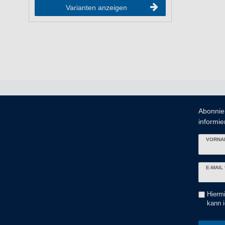
Varianten anzeigen
Abonnie
informier
VORNA
Newslett
E-MAIL 
Honig
Hiermi
kann i