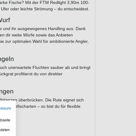
starke Fische? Mit der FTM Redlight 3,90m 100-
b Ufer oder leichte Strömung – du entscheidest.
Wurf
se und ihr ausgewogenes Handling aus. Dank
n dir weite Würfe sowie das Anbieten
 zur optimalen Wahl für ambitionierte Angler,
ngeln
t auch unerwartete Fluchten sauber ab und bringt
kgrat profitierst du von direkter
ungen
istanzen überbrücken. Die Rute eignet sich
e Raubfischarten – so bist du für flexible
essum
bseite
ndeten
en