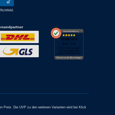
lichtfeld.
ersandpartner
AUSGEZEICHNET
.org
SEHR GUT
4.91
/ 5.00
173.452 Bewertungen
von hier, amazon.de,
ebay.de, facebook.com
Hinweis zu den Bewertungen
en Preis. Die UVP zu den weiteren Varianten wird bei Klick