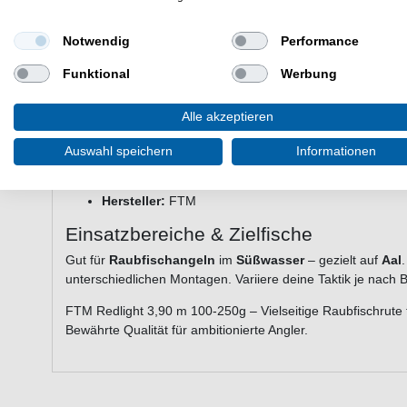
Großes Wurfgewicht
– bis 250 g für schwere Köder
Praxisorientiertes Rückgrat
– gibt Sicherheit beim D
Notwendig
Performance
Vielseitig einsetzbar
– ideal für gezieltes Raubfisc
Funktional
Werbung
Technische Daten
Länge:
3,90 m
Alle akzeptieren
Teile: 3
Transportlänge: 137cm
Auswahl speichern
Informationen
Gewicht: 436g
Wurfgewicht:
100 - 250 g
Hersteller:
FTM
Einsatzbereiche & Zielfische
Gut für
Raubfischangeln
im
Süßwasser
– gezielt auf
Aal
unterschiedlichen Montagen. Variiere deine Taktik je nach 
FTM Redlight 3,90 m 100-250g – Vielseitige Raubfischrute 
Bewährte Qualität für ambitionierte Angler.