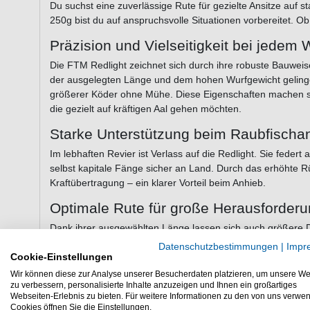
Du suchst eine zuverlässige Rute für gezielte Ansitze auf 
250g bist du auf anspruchsvolle Situationen vorbereitet. O
Präzision und Vielseitigkeit bei jedem 
Die FTM Redlight zeichnet sich durch ihre robuste Bauwei
der ausgelegten Länge und dem hohen Wurfgewicht gelinge
größerer Köder ohne Mühe. Diese Eigenschaften machen sie
die gezielt auf kräftigen Aal gehen möchten.
Starke Unterstützung beim Raubfischa
Im lebhaften Revier ist Verlass auf die Redlight. Sie feder
selbst kapitale Fänge sicher an Land. Durch das erhöhte Rüc
Kraftübertragung – ein klarer Vorteil beim Anhieb.
Optimale Rute für große Herausforder
Dank ihrer ausgewählten Länge lassen sich auch größere D
hervorragend für das Angeln in Strömen und auf verschieden
Datenschutzbestimmungen
|
Impr
Angeltechniken bestens gerüstet.
Cookie-Einstellungen
Wir können diese zur Analyse unserer Besucherdaten platzieren, um unsere We
Die wichtigsten Vorteile auf einen Blick
zu verbessern, personalisierte Inhalte anzuzeigen und Ihnen ein großartiges
Webseiten-Erlebnis zu bieten. Für weitere Informationen zu den von uns verwe
Hohe Wurfweite
– erzielt mit 3,90 m starke Distanz
Cookies öffnen Sie die Einstellungen.