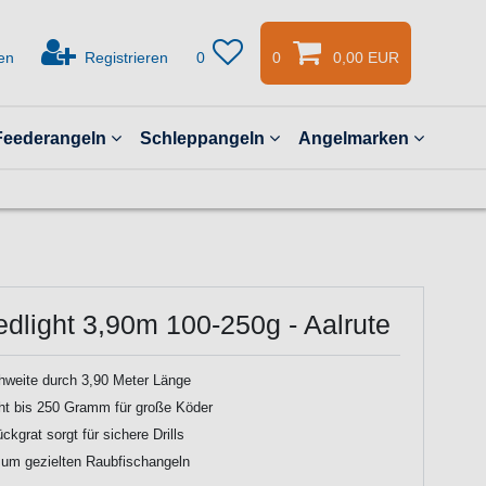
en
Registrieren
0
0
0,00 EUR
Feederangeln
Schleppangeln
Angelmarken
dlight 3,90m 100-250g - Aalrute
hweite durch 3,90 Meter Länge
ht bis 250 Gramm für große Köder
kgrat sorgt für sichere Drills
um gezielten Raubfischangeln