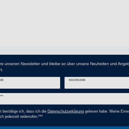
re unseren Newsletter und bleibe so über unsere Neuheiten und Ange
t.
ME
NACHNAME
er
***
t bestätige ich, dass ich die
Daten­schutz­erklärung
gelesen habe. Meine Einwi
ch jederzeit widerrufen.***