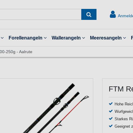
Anmeld
Forellenangeln
Wallerangeln
Meeresangeln
0-250g - Aalrute
FTM Re
Hohe Reic
Wurfgewic
Starkes Rüc
Geeignet z