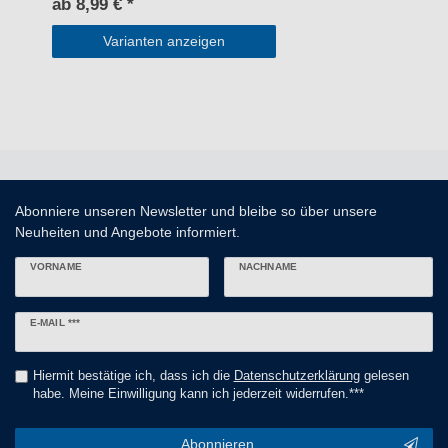
ab 8,99 € *
Varianten anzeigen
Abonniere unseren Newsletter und bleibe so über unsere
Neuheiten und Angebote informiert.
VORNAME
NACHNAME
Newsletter
E-MAIL ***
Honig
Hiermit bestätige ich, dass ich die
Daten­schutz­erklärung
gelesen
habe. Meine Einwilligung kann ich jederzeit widerrufen.***
Abonnieren