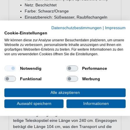
Netz: Beschichtet
Farbe: Schwarz/Orange
Einsatzbereich: Süßwasser, Raubfischangeln
Lieferumfang
Datenschutzbestimmungen
|
Impressum
Cookie-Einstellungen
Netzmaterial: 100% Polyester mit Beschichtung
Wir können diese zur Analyse unserer Besucherdaten platzieren, um unsere
aus 100% Polychlorid
Webseite zu verbessern, personalisierte Inhalte anzuzeigen und Ihnen ein
großartiges Webseiten-Erlebnis zu bieten. Für weitere Informationen zu den
Häufig gestellte Fragen zum Kinetic
von uns verwendeten Cookies öffnen Sie die Einstellungen.
Xarann Landing Net XL
Für welche Zielfische eignet sich das Kinetic
Notwendig
Performance
Xarann Landing Net XL?
Funktional
Werbung
Der Kescher eignet sich für das Landen von Hecht,
Barsch, Forelle und Wels im Süßwasser. Mit einem
Rahmen von 70x70 cm bietet er ausreichend Netzfläche
Alle akzeptieren
für größere Exemplare dieser Raubfischarten.
Auswahl speichern
Informationen
Wie lang ist der ausgezogene Teleskopstiel?
Im vollständig ausgezogenen Zustand erreicht der 3-
teilige Teleskopstiel eine Länge von 240 cm. Eingezogen
beträgt die Länge 104 cm, was den Transport und die