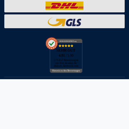
AUSGEZEICHNET
.org
SEHR GUT
4.91
/ 5.00
173.452 Bewertungen
von hier, amazon.de,
ebay.de, facebook.com
Hinweis zu den Bewertungen
* inkl. MwSt. zzgl. Versandkosten
** Bei Variantenartikeln mit unterschiedlichen Preisen pro Variante
bezieht sich die angegebene UVP auf die Variante mit dem
niedrigsten Preis. Die UVP zu den weiteren Varianten wird bei Klick
auf die jeweilige Variante angezeigt.
© Copyright 2026 | Alle Rechte vorbehalten - Neptunmaster GmbH