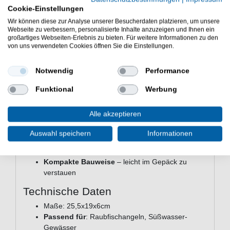
Robuste Qualität für unterwegs
Cookie-Einstellungen
Beim Transport zum Spot oder auf dem Boot – die G-
Wir können diese zur Analyse unserer Besucherdaten platzieren, um unsere
Webseite zu verbessern, personalisierte Inhalte anzuzeigen und Ihnen ein
Box schützt dein Tackle zuverlässig vor äußeren
großartiges Webseiten-Erlebnis zu bieten. Für weitere Informationen zu den
Einflüssen. Weil der Deckel sicher schließt, bleibt alles
von uns verwendeten Cookies öffnen Sie die Einstellungen.
auch beim Transport geordnet und griffbereit.
Die wichtigsten Vorteile auf einen
Notwendig
Performance
Blick
Funktional
Werbung
Tiefe Fächer
– gut für größere Köder und
Zubehör
Alle akzeptieren
Variable Einteilung
– passt sich deinem Tackle
an
Auswahl speichern
Informationen
Sicherer Verschluss
– alles bleibt an seinem
Platz
Kompakte Bauweise
– leicht im Gepäck zu
verstauen
Technische Daten
Maße: 25,5x19x6cm
Passend für
: Raubfischangeln, Süßwasser-
Gewässer