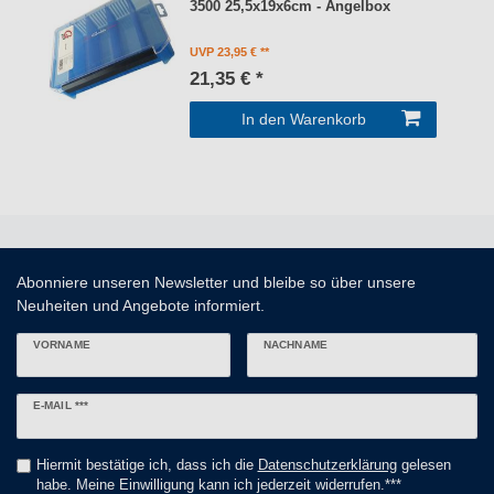
3500 25,5x19x6cm - Angelbox
UVP 23,95 €
21,35 € *
In den Warenkorb
Abonniere unseren Newsletter und bleibe so über unsere
Neuheiten und Angebote informiert.
VORNAME
NACHNAME
Newsletter
E-MAIL ***
Honig
Hiermit bestätige ich, dass ich die
Daten­schutz­erklärung
gelesen
habe. Meine Einwilligung kann ich jederzeit widerrufen.***