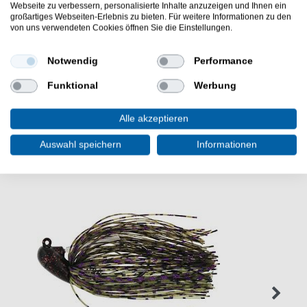
Webseite zu verbessern, personalisierte Inhalte anzuzeigen und Ihnen ein
Lieferumfang: 5 Boxen wie beschrieben
großartiges Webseiten-Erlebnis zu bieten. Für weitere Informationen zu den
von uns verwendeten Cookies öffnen Sie die Einstellungen.
Günstig OCD Accessory Box S online kaufen & sparen.
BKK Box für Angelköder. - HIER 5 Zubehörboxen
bestellen.
Notwendig
Performance
Funktional
Werbung
Alle akzeptieren
WEITERE INTERESSANTE ARTIKEL
Auswahl speichern
Informationen