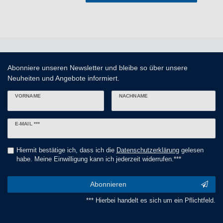
Abonniere unseren Newsletter und bleibe so über unsere
Neuheiten und Angebote informiert.
VORNAME
NACHNAME
Newsletter
E-MAIL ***
Honig
Hiermit bestätige ich, dass ich die
Daten­schutz­erklärung
gelesen
habe. Meine Einwilligung kann ich jederzeit widerrufen.***
Abonnieren
*** Hierbei handelt es sich um ein Pflichtfeld.