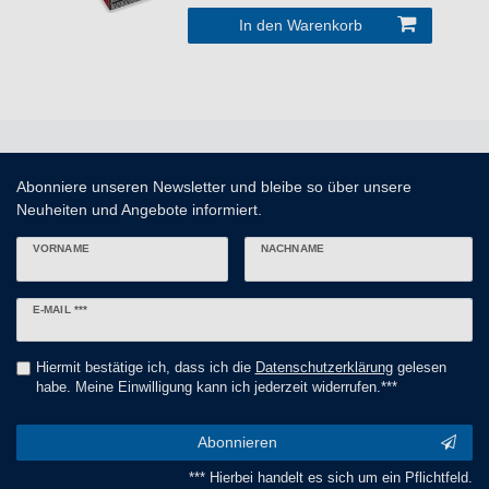
In den Warenkorb
Abonniere unseren Newsletter und bleibe so über unsere
Neuheiten und Angebote informiert.
VORNAME
NACHNAME
Newsletter
E-MAIL ***
Honig
Hiermit bestätige ich, dass ich die
Daten­schutz­erklärung
gelesen
habe. Meine Einwilligung kann ich jederzeit widerrufen.***
Abonnieren
*** Hierbei handelt es sich um ein Pflichtfeld.