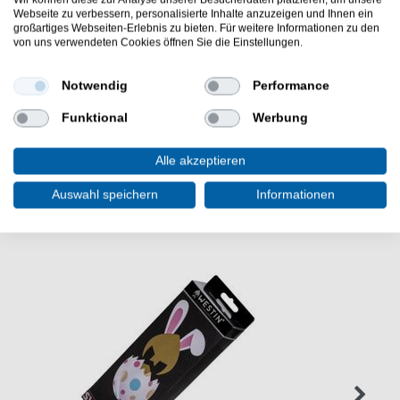
Lieferumfang: 1 Köder in einer von sieben
Webseite zu verbessern, personalisierte Inhalte anzuzeigen und Ihnen ein
zufälligen Farben
großartiges Webseiten-Erlebnis zu bieten. Für weitere Informationen zu den
von uns verwendeten Cookies öffnen Sie die Einstellungen.
Westin Swim 12cm 53g Suspending Christmas Edition
25 online kaufen & sparen. Westin Köder zum
Notwendig
Performance
Raubfischangeln. - HIER Jerkbait bestellen.
Funktional
Werbung
Alle akzeptieren
WEITERE INTERESSANTE ARTIKEL
Auswahl speichern
Informationen