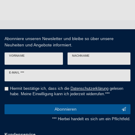
Abonniere unseren Newsletter und bleibe so über unsere
Neuheiten und Angebote informiert.
VORNAME
NACHNAME
Newsletter
E-MAIL ***
Honig
Hiermit bestätige ich, dass ich die
Daten­schutz­erklärung
gelesen
habe. Meine Einwilligung kann ich jederzeit widerrufen.***
Abonnieren
*** Hierbei handelt es sich um ein Pflichtfeld.
Kundenservice