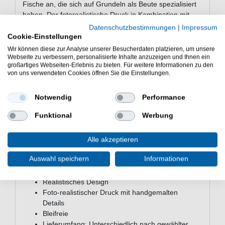
Fische an, die sich auf Grundeln als Beute spezialisiert
haben. Der fotorealistische Druck in Kombination mit
handgemalten Details verleiht dem Köder ein
Datenschutzbestimmungen
|
Impressum
authentisches Erscheinungsbild, das sich bei
Cookie-Einstellungen
unterschiedlichen Lichtverhältnissen bewährt. Die
Wir können diese zur Analyse unserer Besucherdaten platzieren, um unsere
Kombination aus realistischer Aktion, praktischer
Webseite zu verbessern, personalisierte Inhalte anzuzeigen und Ihnen ein
großartiges Webseiten-Erlebnis zu bieten. Für weitere Informationen zu den
Montage und robuster Konstruktion macht diesen
von uns verwendeten Cookies öffnen Sie die Einstellungen.
Gummifisch zu einer vielseitigen Wahl für verschiedene
Gewässertypen.
Notwendig
Performance
Funktional
Werbung
Eigenschaften des Westin Gunnar
the Goby R2F
Alle akzeptieren
Westin Gummiköder zum Raubfischangeln
Auswahl speichern
Informationen
Schnell-bewegender Hammer-Schwanz
Fettes Körperdesign mit toller Wackelaktion
Realistisches Design
Foto-realistischer Druck mit handgemalten
Details
Bleifreie
Lieferumfang: Unterschiedlich nach gewählter