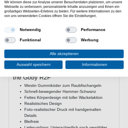
Wir können diese zur Analyse unserer Besucherdaten platzieren, um unsere
Fische an, die sich auf Grundeln als Beute spezialisiert
Webseite zu verbessern, personalisierte Inhalte anzuzeigen und Ihnen ein
haben. Der fotorealistische Druck in Kombination mit
großartiges Webseiten-Erlebnis zu bieten. Für weitere Informationen zu den
handgemalten Details verleiht dem Köder ein
von uns verwendeten Cookies öffnen Sie die Einstellungen.
authentisches Erscheinungsbild, das sich bei
unterschiedlichen Lichtverhältnissen bewährt. Die
Notwendig
Performance
Kombination aus realistischer Aktion, praktischer
Montage und robuster Konstruktion macht diesen
Funktional
Werbung
Gummifisch zu einer vielseitigen Wahl für verschiedene
Gewässertypen.
Alle akzeptieren
Auswahl speichern
Informationen
Eigenschaften des Westin Gunnar
the Goby R2F
Westin Gummiköder zum Raubfischangeln
Schnell-bewegender Hammer-Schwanz
Fettes Körperdesign mit toller Wackelaktion
Realistisches Design
Foto-realistischer Druck mit handgemalten
Details
Bleifreie
Lieferumfang: Unterschiedlich nach gewählter