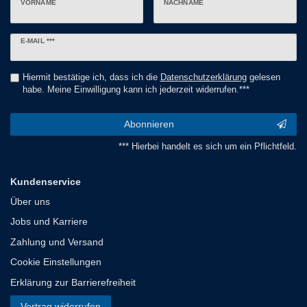
VORNAME
NACHNAME
Newsletter
E-MAIL ***
Honig
Hiermit bestätige ich, dass ich die
Daten­schutz­erklärung
gelesen
habe. Meine Einwilligung kann ich jederzeit widerrufen.***
Abonnieren
*** Hierbei handelt es sich um ein Pflichtfeld.
Kundenservice
Über uns
Jobs und Karriere
Zahlung und Versand
Cookie Einstellungen
Erklärung zur Barrierefreiheit
Vertrag widerrufen