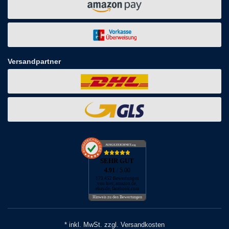
Versandpartner
AUSGEZEICHNET
.org
SEHR GUT
4.91
/ 5.00
173.452 Bewertungen
von hier, amazon.de,
ebay.de, facebook.com
Hinweis zu den Bewertungen
* inkl. MwSt. zzgl. Versandkosten