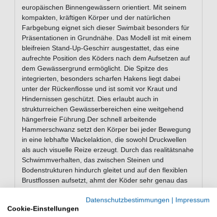
europäischen Binnengewässern orientiert. Mit seinem
kompakten, kräftigen Körper und der natürlichen
Farbgebung eignet sich dieser Swimbait besonders für
Präsentationen in Grundnähe. Das Modell ist mit einem
bleifreien Stand-Up-Geschirr ausgestattet, das eine
aufrechte Position des Köders nach dem Aufsetzen auf
dem Gewässergrund ermöglicht. Die Spitze des
integrierten, besonders scharfen Hakens liegt dabei
unter der Rückenflosse und ist somit vor Kraut und
Hindernissen geschützt. Dies erlaubt auch in
strukturreichen Gewässerbereichen eine weitgehend
hängerfreie Führung.Der schnell arbeitende
Hammerschwanz setzt den Körper bei jeder Bewegung
in eine lebhafte Wackelaktion, die sowohl Druckwellen
als auch visuelle Reize erzeugt. Durch das realitätsnahe
Schwimmverhalten, das zwischen Steinen und
Bodenstrukturen hindurch gleitet und auf den flexiblen
Brustflossen aufsetzt, ahmt der Köder sehr genau das
Verhalten einer echten Grundel nach. Gunnar the Goby
Datenschutzbestimmungen
|
Impressum
R2F ist für langsames Jiggen mit kurzen, kräftigen
Cookie-Einstellungen
Bewegungen konzipiert und spricht gezielt raubende