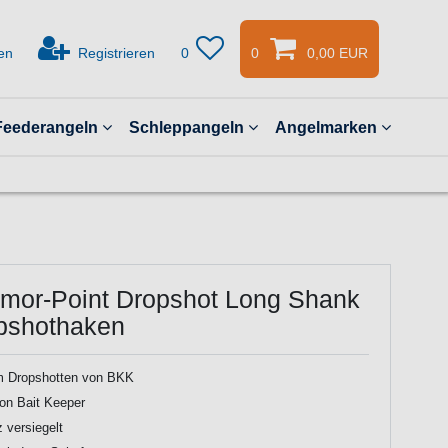
en
Registrieren
0
0
0,00 EUR
Feederangeln
Schleppangeln
Angelmarken
mor-Point Dropshot Long Shank
opshothaken
 Dropshotten von BKK
on Bait Keeper
 versiegelt