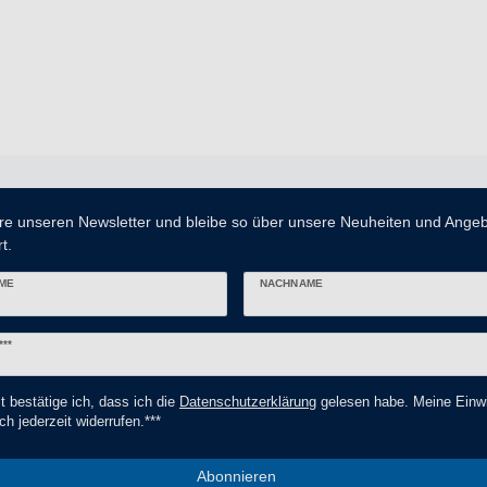
re unseren Newsletter und bleibe so über unsere Neuheiten und Ange
t.
ME
NACHNAME
er
***
t bestätige ich, dass ich die
Daten­schutz­erklärung
gelesen habe. Meine Einwi
ch jederzeit widerrufen.***
Abonnieren