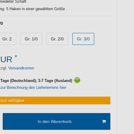
miedeter Schaft
ng: 5 Haken in einer gewählten Größe
/0
Gr. 2
Gr. 1/0
Gr. 2/0
Gr. 3/0
*
EUR
zzgl.
Versandkosten
3 Tage (Deutschland); 3-7 Tage (Ausland)
 zur Berechnung des Liefertermins hier
tück verfügbar
In den Warenkorb