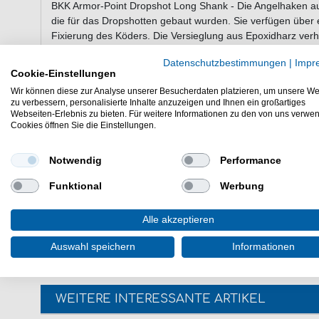
BKK Armor-Point Dropshot Long Shank - Die Angelhaken a
die für das Dropshotten gebaut wurden. Sie verfügen über 
Fixierung des Köders. Die Versieglung aus Epoxidharz ver
der geflochtenen Schnur.
Datenschutzbestimmungen
|
Impr
Cookie-Einstellungen
Wir können diese zur Analyse unserer Besucherdaten platzieren, um unsere We
Eigenschaften der BKK Armor-Point D
zu verbessern, personalisierte Inhalte anzuzeigen und Ihnen ein großartiges
Webseiten-Erlebnis zu bieten. Für weitere Informationen zu den von uns verwe
Haken zum Dropshotten
Cookies öffnen Sie die Einstellungen.
Fluorocarbon Bait Keeper
Epoxidharz versiegelt
Notwendig
Performance
Kaltgeschmiedeter Schaft
Lieferumfang: 5 Haken in einer gewählten Größe
Funktional
Werbung
Günstig Armor-Point Dropshot Long Shank online kaufen & 
Alle akzeptieren
HIER 5 Dropshothaken bestellen.
Auswahl speichern
Informationen
WEITERE INTERESSANTE ARTIKEL