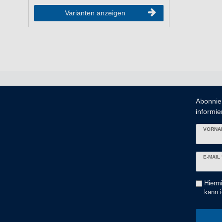
Varianten anzeigen
Abonnie
informier
VORNA
Newslett
E-MAIL 
Honig
Hiermi
kann i