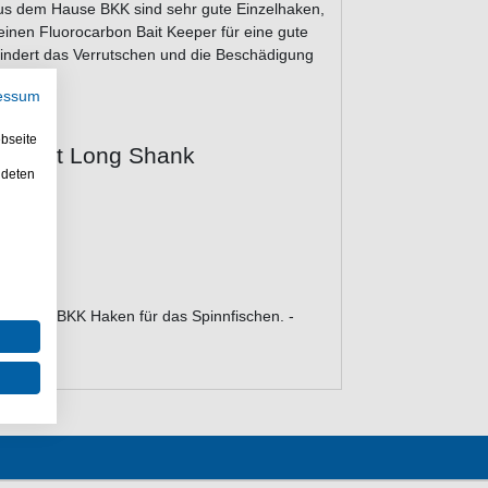
us dem Hause BKK sind sehr gute Einzelhaken,
einen Fluorocarbon Bait Keeper für eine gute
hindert das Verrutschen und die Beschädigung
essum
bseite
ropshot Long Shank
ndeten
sparen. BKK Haken für das Spinnfischen. -