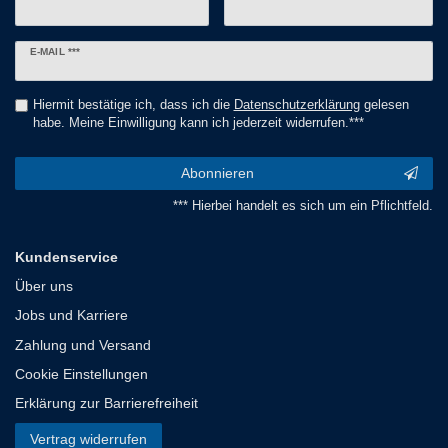
Newsletter
E-MAIL ***
Honig
Hiermit bestätige ich, dass ich die
Daten­schutz­erklärung
gelesen
habe. Meine Einwilligung kann ich jederzeit widerrufen.***
Abonnieren
*** Hierbei handelt es sich um ein Pflichtfeld.
Kundenservice
Über uns
Jobs und Karriere
Zahlung und Versand
Cookie Einstellungen
Erklärung zur Barrierefreiheit
Vertrag widerrufen