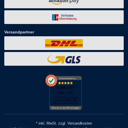
Versandpartner
AUSGEZEICHNET
.org
SEHR GUT
4.91
/ 5.00
173.452 Bewertungen
von hier, amazon.de,
ebay.de, facebook.com
Hinweis zu den Bewertungen
* inkl. MwSt. zzgl. Versandkosten