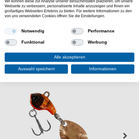
Wir können diese zur Analyse unserer Besucherdaten platzieren, um unsere
je nach einem gewählten Gewicht
Webseite zu verbessern, personalisierte Inhalte anzuzeigen und Ihnen ein
großartiges Webseiten-Erlebnis zu bieten. Für weitere Informationen zu den
Günstig Drop Shot Blei lang online kaufen und sparen.
von uns verwendeten Cookies öffnen Sie die Einstellungen.
Balzer Gewichte zum Dropshotten. - HIER Dropshotbleie
bestellen.
Notwendig
Performance
Funktional
Werbung
Alle akzeptieren
WEITERE INTERESSANTE ARTIKEL
Auswahl speichern
Informationen