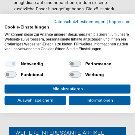
bringt diese auf eine neue Ebene, indem sie eine
zusätzliche Faser hinzugefügt haben. Die x5 ist stark
und zuverlässig.
Datenschutzbestimmungen
|
Impressum
Cookie-Einstellungen
Wir können diese zur Analyse unserer Besucherdaten platzieren, um unsere
Eigenschaften der Berkley X5 BRAID
Webseite zu verbessern, personalisierte Inhalte anzuzeigen und Ihnen ein
großartiges Webseiten-Erlebnis zu bieten. Für weitere Informationen zu den
geflochtene Schnur
von uns verwendeten Cookies öffnen Sie die Einstellungen.
Länge: 150m
Ausgelegt für hohe Tragkraft und Abriebfestigkeit
Notwendig
Performance
gut für Gewässer mit viel Kraut
Lieferumfang: 150m Schnur ein einer gewählten
Funktional
Werbung
Variante
Günstig X5 BRAID online kaufen und sparen. Berkley
Alle akzeptieren
Schnur zum Raubfischangeln. - HIER 150m geflochtene
Angelschnur bestellen.
Auswahl speichern
Informationen
WEITERE INTERESSANTE ARTIKEL