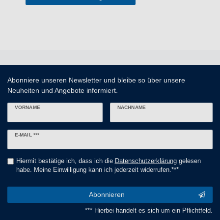
Abonniere unseren Newsletter und bleibe so über unsere
Neuheiten und Angebote informiert.
VORNAME
NACHNAME
Newsletter
E-MAIL ***
Honig
Hiermit bestätige ich, dass ich die
Daten­schutz­erklärung
gelesen
habe. Meine Einwilligung kann ich jederzeit widerrufen.***
Abonnieren
*** Hierbei handelt es sich um ein Pflichtfeld.