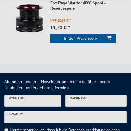
Fox Rage Warrior 4000 Spool -
Reservespule
UVP 16,99 €
11,73 € *
In den Warenkorb
Abonniere unseren Newsletter und bleibe so über unsere
Neuheiten und Angebote informiert.
VORNAME
NACHNAME
Newsletter
E-MAIL ***
Honig
Hiermit bestätige ich, dass ich die
Daten­schutz­erklärung
gelesen