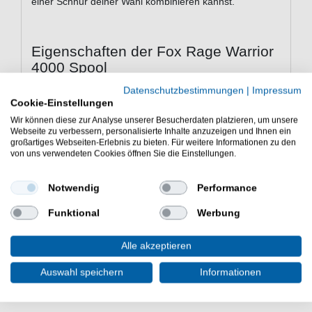
einer Schnur deiner Wahl kombinieren kannst.
Eigenschaften der Fox Rage Warrior
4000 Spool
Rollenspule
Datenschutzbestimmungen
|
Impressum
für die Fox Rage Warrior 4000
Cookie-Einstellungen
Schnurfassung: 0.26mm/150m
Wir können diese zur Analyse unserer Besucherdaten platzieren, um unsere
für monofile & geflochtene Schnüre geeignet
Webseite zu verbessern, personalisierte Inhalte anzuzeigen und Ihnen ein
großartiges Webseiten-Erlebnis zu bieten. Für weitere Informationen zu den
für noch mehr Flexibilität beim Angeln
von uns verwendeten Cookies öffnen Sie die Einstellungen.
Günstig Warrior 4000 Spool online kaufen & sparen. Fox
Rage Rollenspule für Spinnrolle. - HIER Reservespule
Notwendig
Performance
bestellen.
Funktional
Werbung
Alle akzeptieren
Auswahl speichern
Informationen
ZULETZT ANGESEHEN