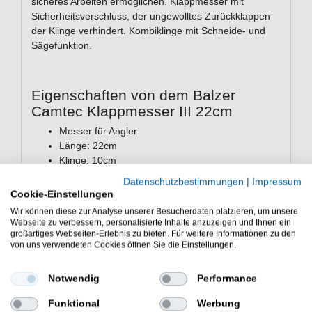
sicheres Arbeiten ermöglichen. Klappmesser mit
Sicherheitsverschluss, der ungewolltes Zurückklappen
der Klinge verhindert. Kombiklinge mit Schneide- und
Sägefunktion.
Eigenschaften von dem Balzer
Camtec Klappmesser III 22cm
Messer für Angler
Länge: 22cm
Klinge: 10cm
mit Sicherheitsverschluss
Datenschutzbestimmungen
|
Impressum
Kombiklinge
Cookie-Einstellungen
Wir können diese zur Analyse unserer Besucherdaten platzieren, um unsere
Günstig Camtec Klappmesser III 22cm online kaufen
Webseite zu verbessern, personalisierte Inhalte anzuzeigen und Ihnen ein
und sparen. Balzer Messer zum Angeln. - HIER
großartiges Webseiten-Erlebnis zu bieten. Für weitere Informationen zu den
Angelmesser bestellen.
von uns verwendeten Cookies öffnen Sie die Einstellungen.
Notwendig
Performance
Funktional
Werbung