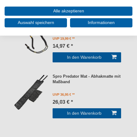
WEITERE INTERESSANTE ARTIKEL
Alle akzeptieren
Spro Pistol Grip Pliers 28cm -
Auswahl speichern
Informationen
Lösezange
UVP 19,99 €
14,97 € *
In den Warenkorb
Spro Predator Mat - Abhakmatte mit
Maßband
UVP 36,95 €
26,03 € *
In den Warenkorb