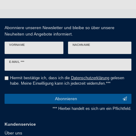
Abonniere unseren Newsletter und bleibe so über unsere
Neuheiten und Angebote informiert.
VORNAME
NACHNAME
Newsletter
E-MAIL ***
Honig
Hiermit bestätige ich, dass ich die
Daten­schutz­erklärung
gelesen
habe. Meine Einwilligung kann ich jederzeit widerrufen.***
Abonnieren
*** Hierbei handelt es sich um ein Pflichtfeld.
Kundenservice
Über uns