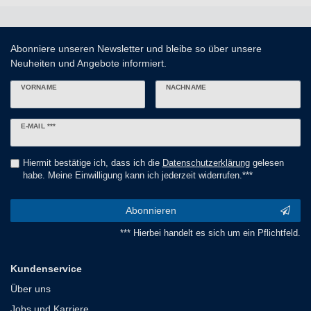
Abonniere unseren Newsletter und bleibe so über unsere
Neuheiten und Angebote informiert.
VORNAME
NACHNAME
Newsletter
E-MAIL ***
Honig
Hiermit bestätige ich, dass ich die
Daten­schutz­erklärung
gelesen
habe. Meine Einwilligung kann ich jederzeit widerrufen.***
Abonnieren
*** Hierbei handelt es sich um ein Pflichtfeld.
Kundenservice
Über uns
Jobs und Karriere