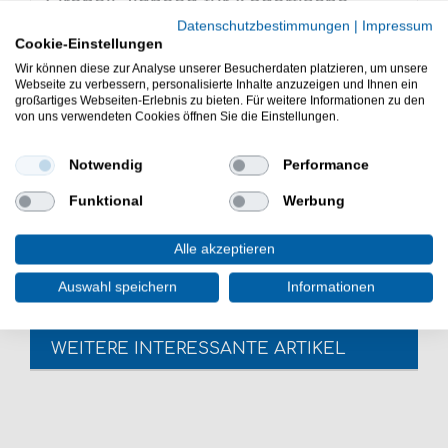
Fireball Jighead für Köderfische
Datenschutzbestimmungen
|
Impressum
Fireball für tote Köderfische zum aktiven Hechtangeln
Cookie-Einstellungen
Hakengröße: 4/0
Wir können diese zur Analyse unserer Besucherdaten platzieren, um unsere
Farbe wie abgebildet: Firetiger
Webseite zu verbessern, personalisierte Inhalte anzuzeigen und Ihnen ein
UV-aktiv
großartiges Webseiten-Erlebnis zu bieten. Für weitere Informationen zu den
großer & sehr scharfer Wide Gape haken
von uns verwendeten Cookies öffnen Sie die Einstellungen.
Einhängeöse für Vorfach
Zusatzöse für Stinger
Lieferumfang: 2 Fireballs im gewählten Gewicht
Notwendig
Performance
Der Quantum Mr Pike Fireball Jighead für Köderfische
Funktional
Werbung
ist gut zum Naturköderangeln auf Raubfisch. Der
Bleikopf ist zum Köderfischangeln auf Raubfische.
Alle akzeptieren
Auswahl speichern
Informationen
WEITERE INTERESSANTE ARTIKEL