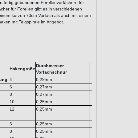
 fertig gebundenen Forellenvorfächern für
cher für Forellen gibt es in verschiedenen
einem kurzen 70cm Vorfach als auch mit einem
aken mit Teigspirale im Angebot.
:
Durchmesser
Hakengröße
Vorfachschnur
kung
4
0,29mm
6
0,27mm
8
0,27mm
10
0,25mm
12
0,25mm
6
0,25mm
8
0,25mm