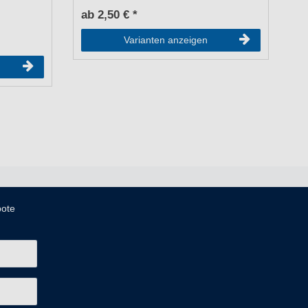
ab 2,50 € *
a
5
Varianten anzeigen
bote