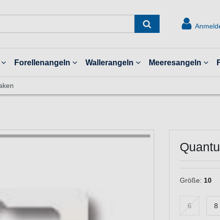
Anmeld
Forellenangeln
Wallerangeln
Meeresangeln
aken
Quantu
Größe:
10
6
8