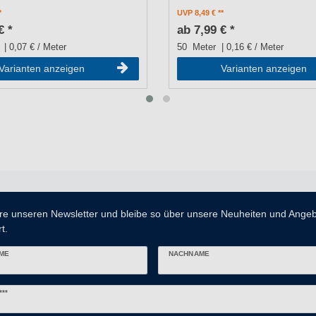
UVP 8,49 €
€ *
ab 7,99 € *
| 0,07 € / Meter
50
Meter
| 0,16 € / Meter
Varianten anzeigen
Varianten anzeigen
re unseren Newsletter und bleibe so über unsere Neuheiten und Ange
t.
ME
NACHNAME
er
***