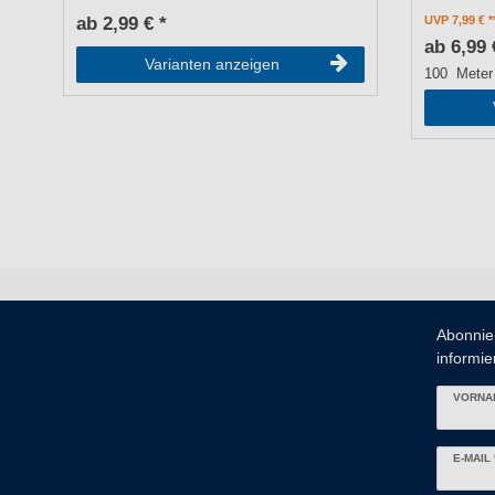
ab 2,99 € *
UVP 7,99 €
ab 6,99 
Varianten anzeigen
100
Meter
Abonnie
informier
VORNA
Newslett
E-MAIL 
Honig