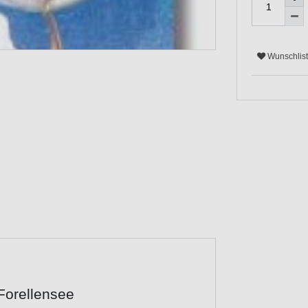
Wunschlis
Forellensee