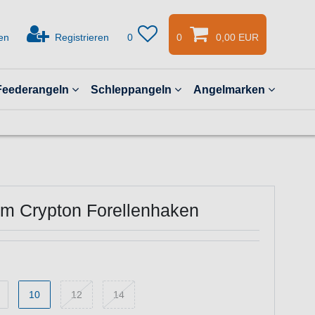
en
Registrieren
0
0
0,00 EUR
Feederangeln
Schleppangeln
Angelmarken
m Crypton Forellenhaken
10
12
14