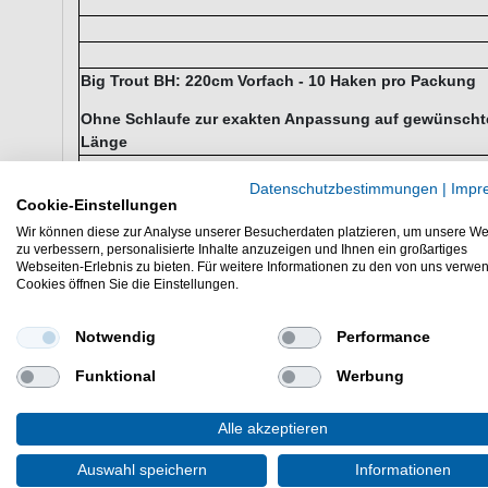
Big Trout BH: 220cm Vorfach - 10 Haken pro Packung
Ohne Schlaufe zur exakten Anpassung auf gewünscht
Länge
Datenschutzbestimmungen
|
Impr
Cookie-Einstellungen
Wir können diese zur Analyse unserer Besucherdaten platzieren, um unsere We
zu verbessern, personalisierte Inhalte anzuzeigen und Ihnen ein großartiges
Webseiten-Erlebnis zu bieten. Für weitere Informationen zu den von uns verwe
Cookies öffnen Sie die Einstellungen.
Trout Paste Haken normal: 70cm Vorfach - 5 Haken pro
Packung
Notwendig
Performance
Funktional
Werbung
Alle akzeptieren
Auswahl speichern
Informationen
Trout Paste Haken lang: 250cm Vorfach - 5 Haken pro