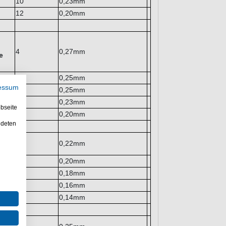
10
0,23mm
12
0,20mm
4
0,27mm
e
6
0,25mm
essum
8
0,25mm
10
0,23mm
bseite
12
0,20mm
ndeten
6
0,22mm
8
0,20mm
10
0,18mm
12
0,16mm
14
0,14mm