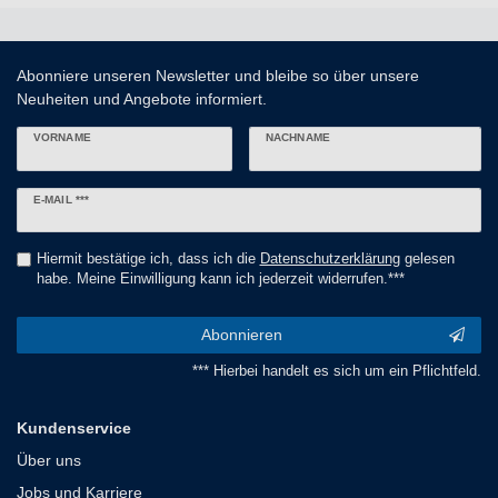
Abonniere unseren Newsletter und bleibe so über unsere
Neuheiten und Angebote informiert.
VORNAME
NACHNAME
Newsletter
E-MAIL ***
Honig
Hiermit bestätige ich, dass ich die
Daten­schutz­erklärung
gelesen
habe. Meine Einwilligung kann ich jederzeit widerrufen.***
Abonnieren
*** Hierbei handelt es sich um ein Pflichtfeld.
Kundenservice
Über uns
Jobs und Karriere