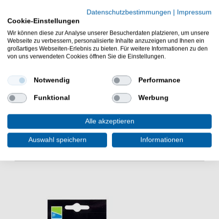
Inhalt: 2 Stück komplett montiert wie auf dem Bild zu
Datenschutzbestimmungen
|
Impressum
sehen
Cookie-Einstellungen
Wir können diese zur Analyse unserer Besucherdaten platzieren, um unsere
Länge: 200cm
Webseite zu verbessern, personalisierte Inhalte anzuzeigen und Ihnen ein
großartiges Webseiten-Erlebnis zu bieten. Für weitere Informationen zu den
von uns verwendeten Cookies öffnen Sie die Einstellungen.
Forellen haben wir oft mit Profi Forellenschlepper,
Notwendig
Performance
gebundenen Forellenhaken mit Forellen Haken beim
Angeln am Forellensee gefangen.
Funktional
Werbung
Alle akzeptieren
Auswahl speichern
Informationen
WEITERE INTERESSANTE ARTIKEL