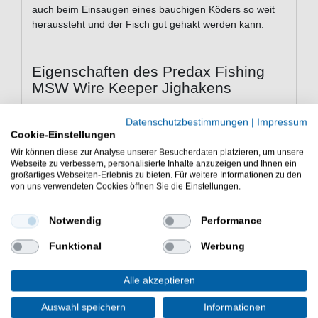
auch beim Einsaugen eines bauchigen Köders so weit
heraussteht und der Fisch gut gehakt werden kann.
Eigenschaften des Predax Fishing
MSW Wire Keeper Jighakens
Bleikopf für Gummifische
Datenschutzbestimmungen
|
Impressum
sehr scharfer Haken
Cookie-Einstellungen
gebogene Hakenspitze
Wir können diese zur Analyse unserer Besucherdaten platzieren, um unsere
mit Draht Köderhalter
Webseite zu verbessern, personalisierte Inhalte anzuzeigen und Ihnen ein
Packungsinhalt: 4 Stück in gewählter Variante
großartiges Webseiten-Erlebnis zu bieten. Für weitere Informationen zu den
von uns verwendeten Cookies öffnen Sie die Einstellungen.
Der Predax Fishing MSW Wire Keeper ist ein Jighaken
mit Köderhalter - Der Predax Fishing MSW Wire Keeper
Notwendig
Performance
ist ein Bleikopf mit Fixierdraht.
Funktional
Werbung
Alle akzeptieren
WEITERE INTERESSANTE ARTIKEL
Auswahl speichern
Informationen