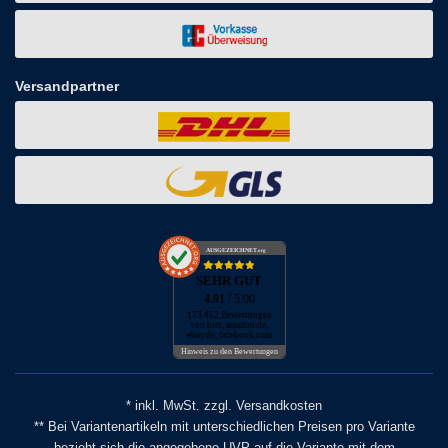
Versandpartner
AUSGEZEICHNET
.org
SEHR GUT
4.91
/ 5.00
173.452 Bewertungen
von hier, amazon.de,
ebay.de, facebook.com
Hinweis zu den Bewertungen
* inkl. MwSt. zzgl. Versandkosten
** Bei Variantenartikeln mit unterschiedlichen Preisen pro Variante