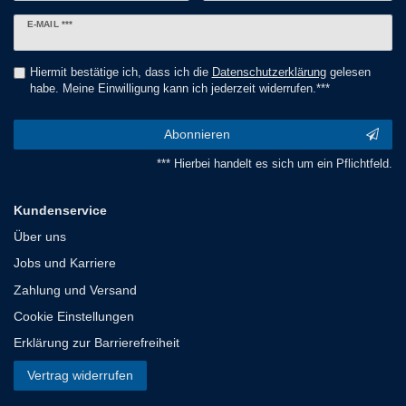
Newsletter
E-MAIL ***
Honig
Hiermit bestätige ich, dass ich die
Daten­schutz­erklärung
gelesen
habe. Meine Einwilligung kann ich jederzeit widerrufen.***
Abonnieren
*** Hierbei handelt es sich um ein Pflichtfeld.
Kundenservice
Über uns
Jobs und Karriere
Zahlung und Versand
Cookie Einstellungen
Erklärung zur Barrierefreiheit
Vertrag widerrufen