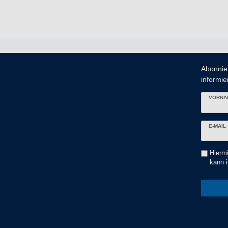
Abonnie
informier
VORNA
Newslett
E-MAIL 
Honig
Hiermi
kann i