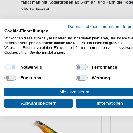
fängt man mit Ködergrößen ab 5 cm an, und kann die Köde
oben anpassen.
Datenschutzbestimmungen
|
Impr
Eigenschaften des Predax Fishing MS
Cookie-Einstellungen
Bleikopf für Gummifische
Wir können diese zur Analyse unserer Besucherdaten platzieren, um unsere We
mit Wulst zur Gummifisch Befestigung
zu verbessern, personalisierte Inhalte anzuzeigen und Ihnen ein großartiges
Webseiten-Erlebnis zu bieten. Für weitere Informationen zu den von uns verwe
sehr scharfer Haken
Cookies öffnen Sie die Einstellungen.
Packunsginhalt: variert je nach Ausführung
Der Predax Fishing MSM ist ein Jighaken mit Bleiwulst - De
Notwendig
Performance
scharfen Haken für verschiedene Gummiköder.
Funktional
Werbung
Alle akzeptieren
Auswahl speichern
Informationen
WEITERE INTERESSANTE ARTIKEL