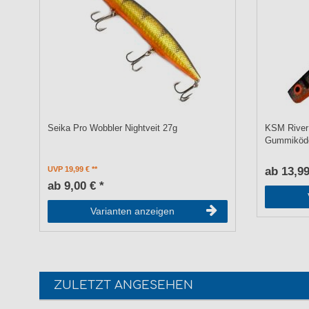
Seika Pro Wobbler Nightveit 27g
KSM River 
Gummiköd
UVP 19,99 €
ab 13,99
ab 9,00 € *
Varianten anzeigen
ZULETZT ANGESEHEN