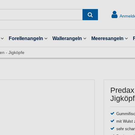
Anmeld
Forellenangeln
Wallerangeln
Meeresangeln
n - Jigköpfe
Predax
Jigköp
Gummifisch
mit Wulst 
sehr schar