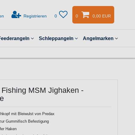
en
Registrieren
0
0
0,00 EUR
Feederangeln
Schleppangeln
Angelmarken
 Fishing MSM Jighaken -
fe
kopf mit Bleiwulst von Predax
zur Gummifisch Befestigung
fer Haken