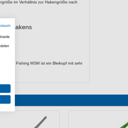
rgröße im Verhältnis zur Hakengröße nach
essum
M Jighakens
bseite
ndeten
r Predax Fishing MSM ist ein Bleikopf mit sehr