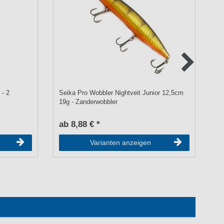
 - 2
Seika Pro Wobbler Nightveit Junior 12,5cm
Lu
19g - Zanderwobbler
ab 8,88 € *
a
Varianten anzeigen