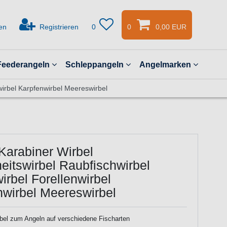
en
Registrieren
0
0
0,00 EUR
Feederangeln
Schleppangeln
Angelmarken
wirbel Karpfenwirbel Meereswirbel
Karabiner Wirbel
eitswirbel Raubfischwirbel
irbel Forellenwirbel
nwirbel Meereswirbel
rbel zum Angeln auf verschiedene Fischarten