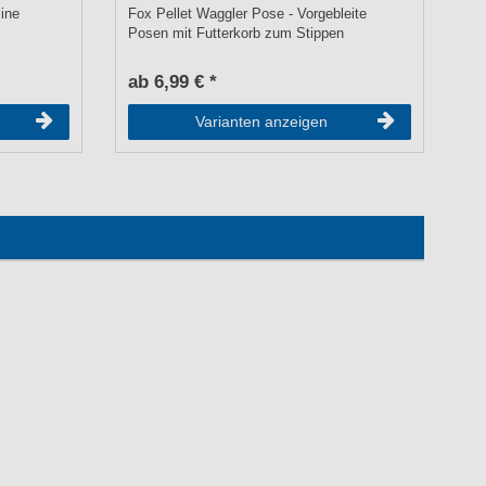
line
Fox Pellet Waggler Pose - Vorgebleite
Fo
Posen mit Futterkorb zum Stippen
1
ab 6,99 € *
a
Varianten anzeigen