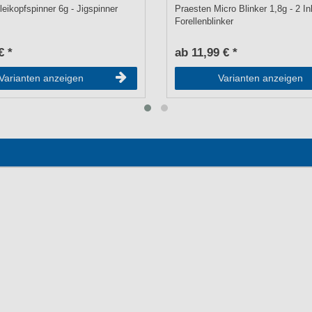
eikopfspinner 6g - Jigspinner
Praesten Micro Blinker 1,8g - 2 In
Forellenblinker
€ *
ab 11,99 € *
Varianten anzeigen
Varianten anzeigen