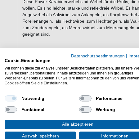
Diese Power Karabinerwirbel sind Wirbel für die Profis, d
wollen. Es sind leichte, starke und reflexfreie Wirbel. Es ha
Angelwirbel als Aalwirbel zum Aalangeln, als Karpfenwirbel
Forellenangeln, als Hechtwirbel zum Hechtangeln, als Wall
zum Zanderangeln, als Meereswirbel zum Meeresangeln und
geeignet sind.
Die Tragkräfte und Packungsanzahl der Wirbel hängt von d
Datenschutzbestimmungen
|
Impr
Cookie-Einstellungen
Wir können diese zur Analyse unserer Besucherdaten platzieren, um unsere We
zu verbessern, personalisierte Inhalte anzuzeigen und Ihnen ein großartiges
Größe: 5/0 / Tragkraft: 88kg / Inhalt: 2 Power Sicherheitswi
Webseiten-Erlebnis zu bieten. Für weitere Informationen zu den von uns verwe
Cookies öffnen Sie die Einstellungen.
Größe: 3/0 / Tragkraft: 77kg / Inhalt: 3 Power Sicherheitswi
Notwendig
Performance
Größe: 1 / Tragkraft: 66kg / Inhalt: 4 Power Sicherheitswirb
Funktional
Werbung
Größe: 2 / Tragkraft: 55kg / Inhalt: 5 Power Sicherheitswirb
Größe: 4 / Tragkraft: 44kg / Inhalt: 5 Power Sicherheitswirb
Alle akzeptieren
Größe: 6 / Tragkraft: 33kg / Inhalt: 6 Power Sicherheitswirb
Auswahl speichern
Informationen