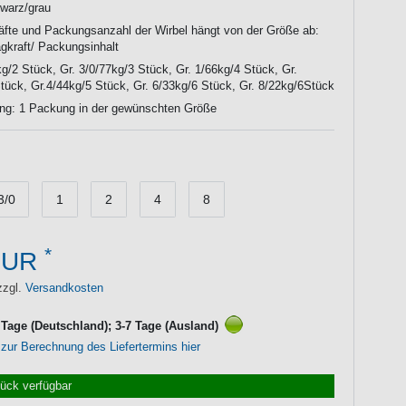
warz/grau
äfte und Packungsanzahl der Wirbel hängt von der Größe ab:
gkraft/ Packungsinhalt
kg/2 Stück, Gr. 3/0/77kg/3 Stück, Gr. 1/66kg/4 Stück, Gr.
tück, Gr.4/44kg/5 Stück, Gr. 6/33kg/6 Stück, Gr. 8/22kg/6Stück
ang: 1 Packung in der gewünschten Größe
3/0
1
2
4
8
*
EUR
zzgl.
Versandkosten
3 Tage (Deutschland); 3-7 Tage (Ausland)
 zur Berechnung des Liefertermins hier
tück verfügbar