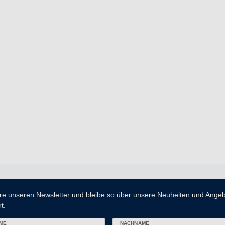
re unseren Newsletter und bleibe so über unsere Neuheiten und Ange
t.
ME
NACHNAME