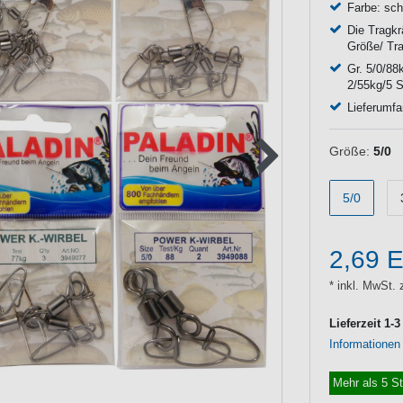
Farbe: sch
Die Tragkr
Größe/ Tra
Gr. 5/0/88
2/55kg/5 S
Lieferumf
Größe:
5/0
5/0
2,69 
* inkl. MwSt. 
Lieferzeit 1-
Informationen
Mehr als 5 S