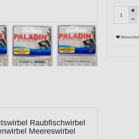
Wunschlis
tswirbel Raubfischwirbel
fenwirbel Meereswirbel