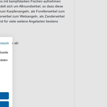
ie es mit kampfstarken Fischen aufnehmen
ndelt sich um Allroundwirbel, so dass diese
 zum Karpfenangeln, als Forellenwirbel zum
erwirbel zum Welsangeln, als Zanderwirbel
 für viele weitere Angelarten bestens
er Größe ab:
essum
bseite
rbel
ndeten
rbel
el
el
el
el