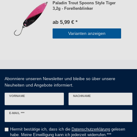
Paladin Trout Spoons Style Tiger
3,2g - Forellenblinker
ab 5,99 € *
Varianten anzeigen
Abonniere unseren Newsletter und bleibe so über unsere
Neuheiten und Angebote informiert.
VORNAME
NACHNAME
Newsletter
E-MAIL ***
Honig
Hiermit bestätige ich, dass ich die
Daten­schutz­erklärung
gelesen
habe. Meine Einwilligung kann ich jederzeit widerrufen.***