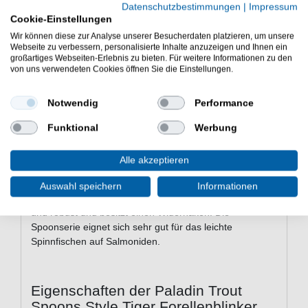
Produktsicherheit
Datenschutzbestimmungen
|
Impressum
Cookie-Einstellungen
Wir können diese zur Analyse unserer Besucherdaten platzieren, um unsere
Webseite zu verbessern, personalisierte Inhalte anzuzeigen und Ihnen ein
Paladin Trout Spoons Style
großartiges Webseiten-Erlebnis zu bieten. Für weitere Informationen zu den
von uns verwendeten Cookies öffnen Sie die Einstellungen.
Tiger 3,2g - Forellenblinker
Der Paladin Trout Spoons Style Tiger
Notwendig
Performance
Forellenblinker eignet sich sehr gut
Funktional
Werbung
zum Forellenfischen
Paladin Trout Spoons Style Tiger 3,2g - Forellenblinker -
Alle akzeptieren
Der Blinker von Paladin ist eine gute Wahl für das aktive
Angeln auf Forellen an Forellenteichen und
Auswahl speichern
Informationen
Forellenseen. Der verbaute Spoonhaken ist sehr scharf
und robust und besitzt einen Widerhaken. Die
Spoonserie eignet sich sehr gut für das leichte
Spinnfischen auf Salmoniden.
Eigenschaften der Paladin Trout
Spoons Style Tiger Forellenblinker