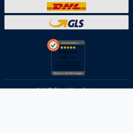
AUSGEZEICHNET
.org
SEHR GUT
4.91
/ 5.00
173.452 Bewertungen
von hier, amazon.de,
ebay.de, facebook.com
Hinweis zu den Bewertungen
* inkl. MwSt. zzgl. Versandkosten
** Bei Variantenartikeln mit unterschiedlichen Preisen pro Variante
bezieht sich die angegebene UVP auf die Variante mit dem
niedrigsten Preis. Die UVP zu den weiteren Varianten wird bei Klick
auf die jeweilige Variante angezeigt.
© Copyright 2026 | Alle Rechte vorbehalten - Neptunmaster GmbH