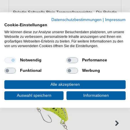
Paladin Saltarello Bleie Tremarellagewichte - Die Paladin
Saltarello Bleie sind Bleie fürs Angeln auf Forelle mit der
Datenschutzbestimmungen
|
Impressum
Tremarella Technik.
Cookie-Einstellungen
Wir können diese zur Analyse unserer Besucherdaten platzieren, um unsere
Webseite zu verbessern, personalisierte Inhalte anzuzeigen und Ihnen ein
großartiges Webseiten-Erlebnis zu bieten. Für weitere Informationen zu den
von uns verwendeten Cookies öffnen Sie die Einstellungen.
WEITERE INTERESSANTE ARTIKEL
Notwendig
Performance
Funktional
Werbung
Alle akzeptieren
Auswahl speichern
Informationen